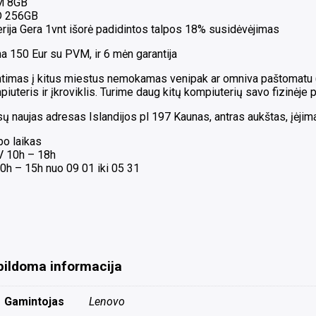
M 8GB
 256GB
rija Gera 1vnt išorė padidintos talpos 18% susidėvėjimas
a 150 Eur su PVM, ir 6 mėn garantija
timas į kitus miestus nemokamas venipak ar omniva paštomatu ( G
iuteris ir įkroviklis. Turime daug kitų kompiuterių savo fizinėje 
 naujas adresas Islandijos pl 197 Kaunas, antras aukštas, įėjimas
bo laikas
 V 10h – 18h
0h – 15h nuo 09 01 iki 05 31
pildoma informacija
Gamintojas
Lenovo