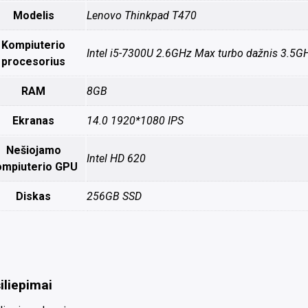
Modelis
Lenovo Thinkpad T470
Kompiuterio
Intel i5-7300U 2.6GHz Max turbo dažnis 3.5G
procesorius
RAM
8GB
Ekranas
14.0 1920*1080 IPS
Nešiojamo
Intel HD 620
ompiuterio GPU
Diskas
256GB SSD
iliepimai