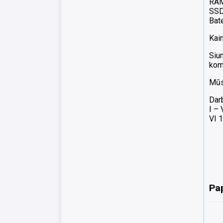
RA
SSD
Bate
Kain
Siun
komp
Mūsų
Dar
I –
VI 1
Pa