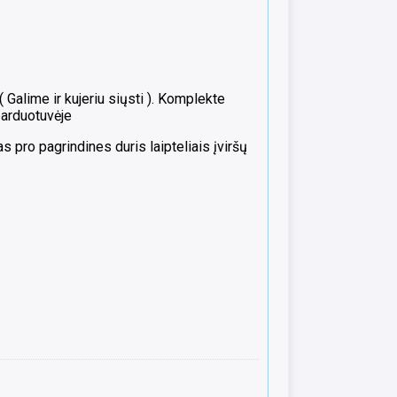
alime ir kujeriu siųsti ). Komplekte
parduotuvėje
 pro pagrindines duris laipteliais įviršų