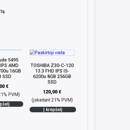
tą.
tude 5495
 IPS AMD
TOSHIBA Z30-C-120
700u 16GB
13.3 FHD IPS I5-
B SSD
6200u 8GB 256GB
SSD
,00
€
120,00
€
t 21% PVM)
(įskaitant 21% PVM)
pšelį
Į krepšelį