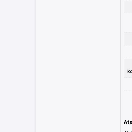
k
Ats