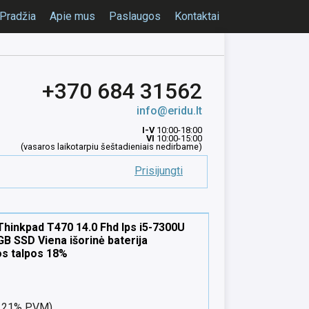
Pradžia
Apie mus
Paslaugos
Kontaktai
+370 684 31562
info@eridu.lt
I-V
10:00-18:00
VI
10:00-15:00
(vasaros laikotarpiu šeštadieniais nedirbame)
Prisijungti
hinkpad T470 14.0 Fhd Ips i5-7300U
B SSD Viena išorinė baterija
os talpos 18%
nt 21% PVM)