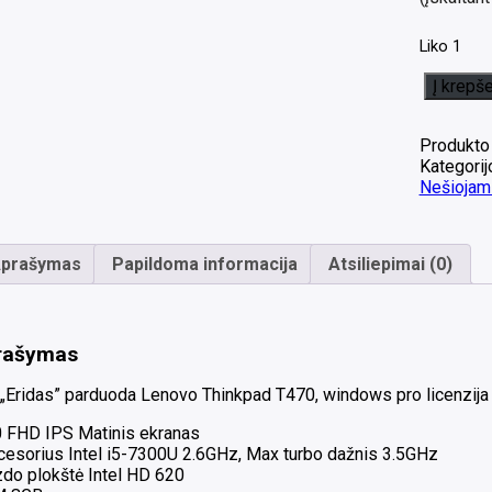
Liko 1
produkto
Į krepše
kiekis:
Lenovo
Thinkpad
Produkto
T470
Kategorij
14.0
Nešiojami
Fhd
Ips
i5-
prašymas
Papildoma informacija
Atsiliepimai (0)
7300U
8GB
256GB
SSD
rašymas
Viena
išorinė
„Eridas” parduoda Lenovo Thinkpad T470, windows pro licenzija 
baterija
padidinto
0 FHD IPS Matinis ekranas
talpos
cesorius Intel i5-7300U 2.6GHz, Max turbo dažnis 3.5GHz
18%
zdo plokštė Intel HD 620