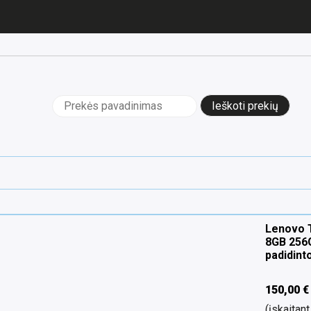
Ieškoti:
Lenovo T
8GB 256G
padidint
150,00
€
(įskaita