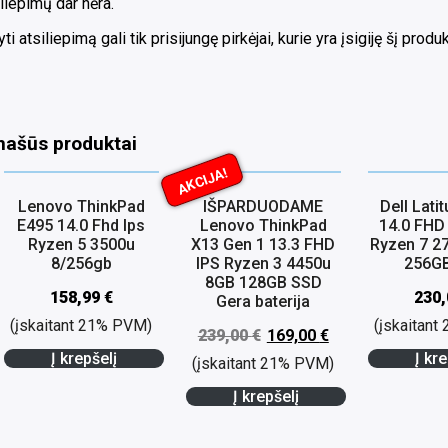
liepimų dar nėra.
ti atsiliepimą gali tik prisijungę pirkėjai, kurie yra įsigiję šį produk
našūs produktai
AKCIJA!
Lenovo ThinkPad
IŠPARDUODAME
Dell Lati
E495 14.0 Fhd Ips
Lenovo ThinkPad
14.0 FHD
Ryzen 5 3500u
X13 Gen 1 13.3 FHD
Ryzen 7 2
8/256gb
IPS Ryzen 3 4450u
256G
8GB 128GB SSD
158,99
€
230
Gera baterija
(įskaitant 21% PVM)
(įskaitan
239,00
€
169,00
€
Į krepšelį
Į kre
(įskaitant 21% PVM)
Į krepšelį