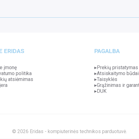
E ERIDAS
PAGALBA
e įmonę
Prekių pristatymas
vatumo politika
Atsiskaitymo būdai
kių atsiėmimas
Taisyklės
jera
Grąžinimas ir garant
DUK
© 2026 Eridas - kompiuterinės technikos parduotuvė.