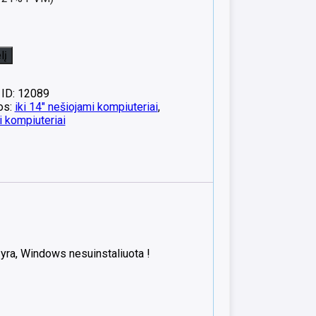
lį
 ID: 12089
os:
iki 14" nešiojami kompiuteriai
,
 kompiuteriai
yra, Windows nesuinstaliuota !
s