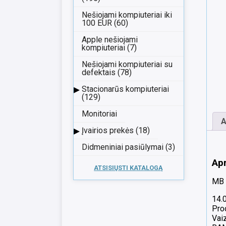
Nešiojami kompiuteriai iki
100 EUR (60)
Apple nešiojami
kompiuteriai (7)
Nešiojami kompiuteriai su
defektais (78)
▸
Stacionarūs kompiuteriai
(129)
Monitoriai
A
▸
Įvairios prekės (18)
Didmeniniai pasiūlymai (3)
Ap
ATSISIŲSTI KATALOGĄ
MB 
14.
Pro
Vai