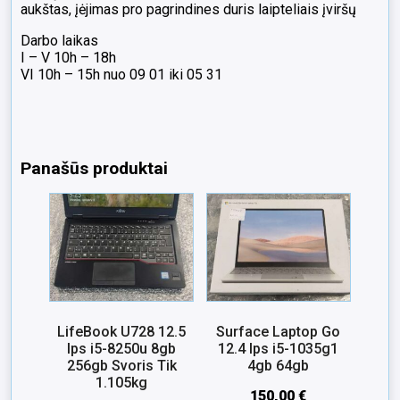
aukštas, įėjimas pro pagrindines duris laipteliais įviršų
Darbo laikas
I – V 10h – 18h
VI 10h – 15h nuo 09 01 iki 05 31
Panašūs produktai
LifeBook U728 12.5
Surface Laptop Go
Ips i5-8250u 8gb
12.4 Ips i5-1035g1
256gb Svoris Tik
4gb 64gb
1.105kg
150,00
€