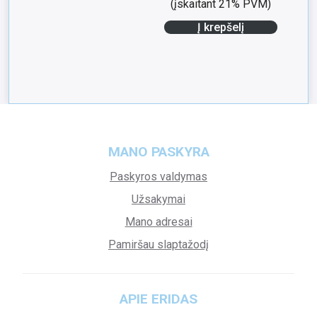
(įskaitant 21% PVM)
Į krepšelį
MANO PASKYRA
Paskyros valdymas
Užsakymai
Mano adresai
Pamiršau slaptažodį
APIE ERIDAS