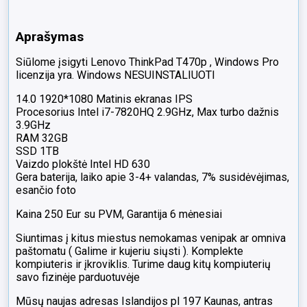
SSD
Nvidia
Aprašymas
930
MX
Siūlome įsigyti Lenovo ThinkPad T470p , Windows Pro
2GB,
licenzija yra. Windows NESUINSTALIUOTI
7%
14.0 1920*1080 Matinis ekranas IPS
Procesorius Intel i7-7820HQ 2.9GHz, Max turbo dažnis
3.9GHz
RAM 32GB
SSD 1TB
Vaizdo plokštė Intel HD 630
Gera baterija, laiko apie 3-4+ valandas, 7% susidėvėjimas,
esančio foto
Kaina 250 Eur su PVM, Garantija 6 mėnesiai
Siuntimas į kitus miestus nemokamas venipak ar omniva
paštomatu ( Galime ir kujeriu siųsti ). Komplekte
kompiuteris ir įkroviklis. Turime daug kitų kompiuterių
savo fizinėje parduotuvėje
Mūsų naujas adresas Islandijos pl 197 Kaunas, antras