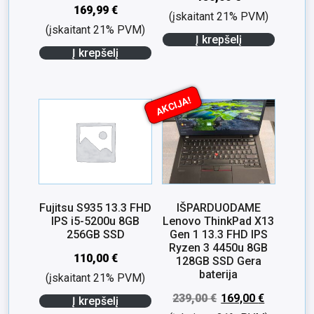
169,99
€
(įskaitant 21% PVM)
(įskaitant 21% PVM)
Į krepšelį
Į krepšelį
AKCIJA!
Fujitsu S935 13.3 FHD
IŠPARDUODAME
IPS i5-5200u 8GB
Lenovo ThinkPad X13
256GB SSD
Gen 1 13.3 FHD IPS
Ryzen 3 4450u 8GB
110,00
€
128GB SSD Gera
baterija
(įskaitant 21% PVM)
239,00
€
169,00
€
Į krepšelį