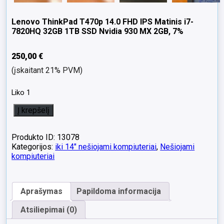
Lenovo ThinkPad T470p 14.0 FHD IPS Matinis i7-
7820HQ 32GB 1TB SSD Nvidia 930 MX 2GB, 7%
250,00
€
(įskaitant 21% PVM)
Liko 1
produkto
Į krepšelį
kiekis:
Lenovo
ThinkPad
Produkto ID: 13078
T470p
Kategorijos:
iki 14" nešiojami kompiuteriai
,
Nešiojami
14.0
kompiuteriai
FHD
IPS
Matinis
Aprašymas
Papildoma informacija
i7-
7820HQ
Atsiliepimai (0)
32GB
1TB