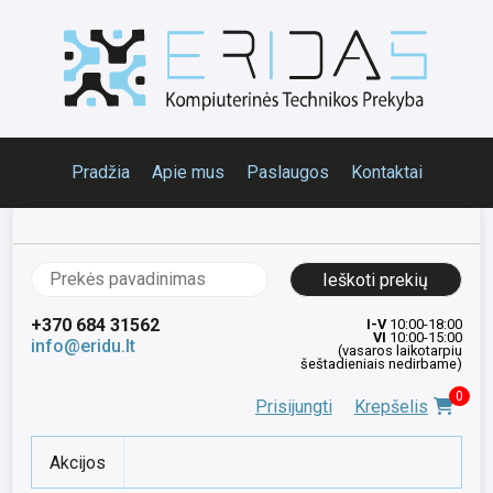
Pradžia
Apie mus
Paslaugos
Kontaktai
Ieškoti:
+370 684 31562
I-V
10:00-18:00
VI
10:00-15:00
info@eridu.lt
(vasaros laikotarpiu
šeštadieniais nedirbame)
0
Prisijungti
Krepšelis
Akcijos