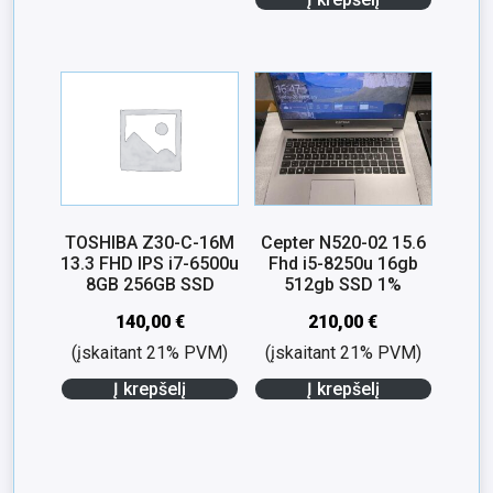
TOSHIBA Z30-C-16M
Cepter N520-02 15.6
13.3 FHD IPS i7-6500u
Fhd i5-8250u 16gb
8GB 256GB SSD
512gb SSD 1%
140,00
€
210,00
€
(įskaitant 21% PVM)
(įskaitant 21% PVM)
Į krepšelį
Į krepšelį