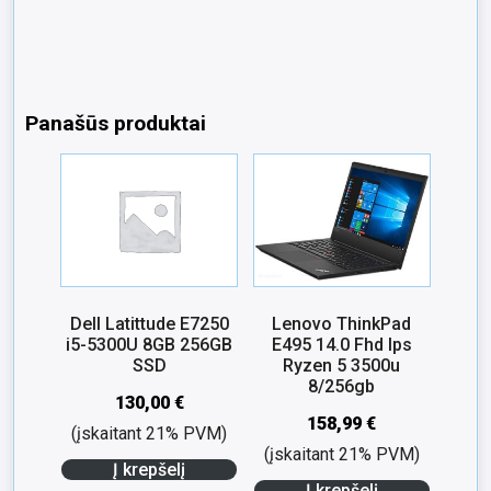
Panašūs produktai
Dell Latittude E7250
Lenovo ThinkPad
i5-5300U 8GB 256GB
E495 14.0 Fhd Ips
SSD
Ryzen 5 3500u
8/256gb
130,00
€
158,99
€
(įskaitant 21% PVM)
(įskaitant 21% PVM)
Į krepšelį
Į krepšelį