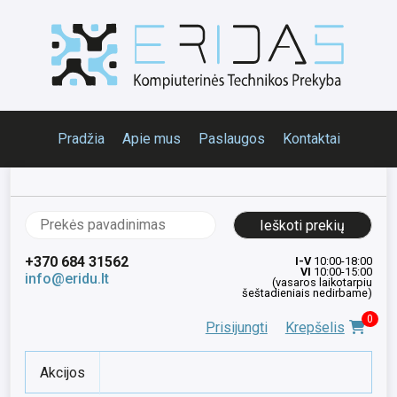
Pradžia
Apie mus
Paslaugos
Kontaktai
Ieškoti:
+370 684 31562
I-V
10:00-18:00
VI
10:00-15:00
info@eridu.lt
(vasaros laikotarpiu
šeštadieniais nedirbame)
0
Prisijungti
Krepšelis
Akcijos