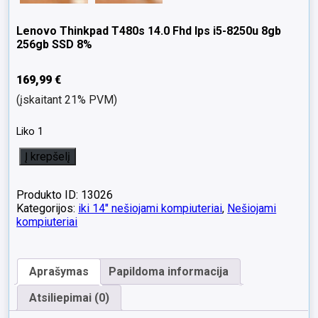
Lenovo Thinkpad T480s 14.0 Fhd Ips i5-8250u 8gb
256gb SSD 8%
169,99
€
(įskaitant 21% PVM)
Liko 1
produkto
Į krepšelį
kiekis:
Lenovo
Thinkpad
Produkto ID: 13026
T480s
Kategorijos:
iki 14" nešiojami kompiuteriai
,
Nešiojami
14.0
kompiuteriai
Fhd
Ips
i5-
Aprašymas
Papildoma informacija
8250u
8gb
Atsiliepimai (0)
256gb
SSD