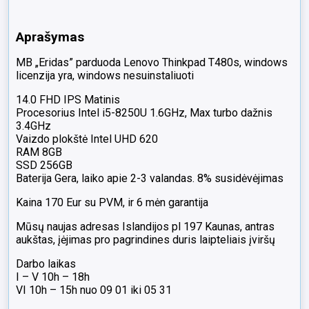
8%
Aprašymas
MB „Eridas” parduoda Lenovo Thinkpad T480s, windows
licenzija yra, windows nesuinstaliuoti
14.0 FHD IPS Matinis
Procesorius Intel i5-8250U 1.6GHz, Max turbo dažnis
3.4GHz
Vaizdo plokštė Intel UHD 620
RAM 8GB
SSD 256GB
Baterija Gera, laiko apie 2-3 valandas. 8% susidėvėjimas
Kaina 170 Eur su PVM, ir 6 mėn garantija
Mūsų naujas adresas Islandijos pl 197 Kaunas, antras
aukštas, įėjimas pro pagrindines duris laipteliais įviršų
Darbo laikas
I – V 10h – 18h
VI 10h – 15h nuo 09 01 iki 05 31