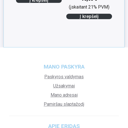
Į krepšelį
(įskaitant 21% PVM)
Į krepšelį
MANO PASKYRA
Paskyros valdymas
Užsakymai
Mano adresai
Pamiršau slaptažodį
APIE ERIDAS