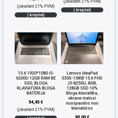
(įskaitant 21% PVM)
(įskaitant 21% PVM)
Į krepšelį
Į krepšelį
15.6 1920*1080 i5-
Lenovo IdeaPad
6200U 12GB RAM BE
330S-15IKB 15.6 FHD
SSD, BLOGA
,I5-8250U, 8GB,
KLAVIATŪRA BLOGA
128GB SSD 10%
BATERIJA
Bloga klaviat8ra,
ekrane matosi
54,45
€
nuospaudos nuo
klaviatūros
(įskaitant 21% PVM)
90,00
€