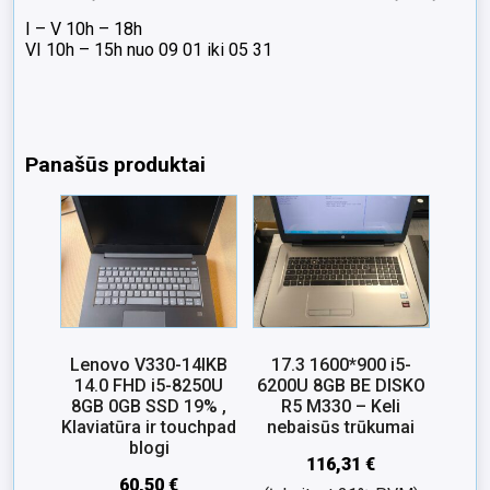
I – V 10h – 18h
VI 10h – 15h nuo 09 01 iki 05 31
Panašūs produktai
Lenovo V330-14IKB
17.3 1600*900 i5-
14.0 FHD i5-8250U
6200U 8GB BE DISKO
8GB 0GB SSD 19% ,
R5 M330 – Keli
Klaviatūra ir touchpad
nebaisūs trūkumai
blogi
116,31
€
60,50
€