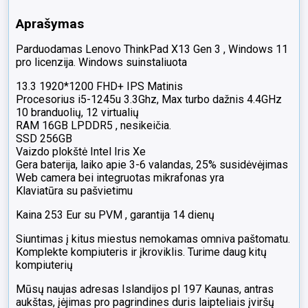
DDR5
Aprašymas
256gb
SSD
Parduodamas Lenovo ThinkPad X13 Gen 3 , Windows 11
10%
pro licenzija. Windows suinstaliuota
Dužęs
ekranas
13.3 1920*1200 FHD+ IPS Matinis
Procesorius i5-1245u 3.3Ghz, Max turbo dažnis 4.4GHz
10 branduolių, 12 virtualių
RAM 16GB LPDDR5 , nesikeičia.
SSD 256GB
Vaizdo plokštė Intel Iris Xe
Gera baterija, laiko apie 3-6 valandas, 25% susidėvėjimas
Web camera bei integruotas mikrafonas yra
Klaviatūra su pašvietimu
Kaina 253 Eur su PVM , garantija 14 dienų
Siuntimas į kitus miestus nemokamas omniva paštomatu.
Komplekte kompiuteris ir įkroviklis. Turime daug kitų
kompiuterių
Mūsų naujas adresas Islandijos pl 197 Kaunas, antras
aukštas, įėjimas pro pagrindines duris laipteliais įviršų