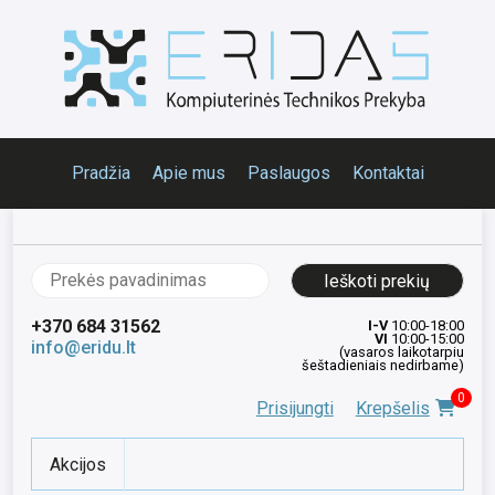
Pradžia
Apie mus
Paslaugos
Kontaktai
Ieškoti:
+370 684 31562
I-V
10:00-18:00
VI
10:00-15:00
info@eridu.lt
(vasaros laikotarpiu
šeštadieniais nedirbame)
0
Prisijungti
Krepšelis
Akcijos