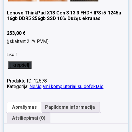
Lenovo ThinkPad X13 Gen 3 13.3 FHD+ IPS i5-1245u
16gb DDR5 256gb SSD 10% Dužęs ekranas
253,00
€
(įskaitant 21% PVM)
Liko 1
produkto
Į krepšelį
kiekis:
Lenovo
ThinkPad
Produkto ID: 12578
X13
Kategorija:
Nešiojami kompiuteriai su defektais
Gen
3
13.3
Aprašymas
Papildoma informacija
FHD+
IPS
Atsiliepimai (0)
i5-
1245u
16gb