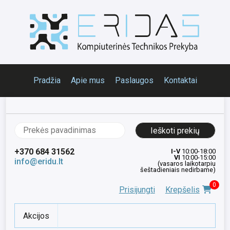
Pradžia
Apie mus
Paslaugos
Kontaktai
Ieškoti:
+370 684 31562
I-V
10:00-18:00
VI
10:00-15:00
info@eridu.lt
(vasaros laikotarpiu
šeštadieniais nedirbame)
0
Prisijungti
Krepšelis
Akcijos