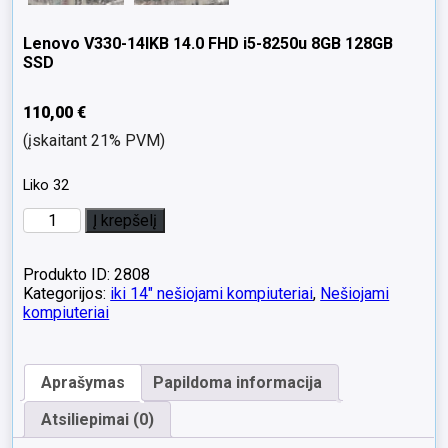
Lenovo V330-14IKB 14.0 FHD i5-8250u 8GB 128GB
SSD
110,00
€
(įskaitant 21% PVM)
Liko 32
produkto
Į krepšelį
kiekis:
Lenovo
V330-
Produkto ID: 2808
14IKB
Kategorijos:
iki 14" nešiojami kompiuteriai
,
Nešiojami
14.0
kompiuteriai
FHD
i5-
8250u
Aprašymas
Papildoma informacija
8GB
128GB
Atsiliepimai (0)
SSD