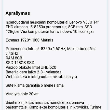
Aprašymas
Išparduodami nešiojami kompiuteriai Lenovo V330 14″
FHD ekranas, i5-8250u procesorius, 8GB ram, SSD
128gba. Visi kompiuteriai turi windows 10 licenzijas
Ekranas 1920*1080 Matinis
Procesorius Intel i5-8250u 1.6GHz, Max turbo dažnis
3.4GHz
RAM 8GB
SSD 128GB SSD
Vaizdo plokštė Intel UHD 620
Baterija gera laiko 2-3+ valandas
Web camera ir integruotas mikrafonas yra
Suteikiama garantija 6 mėnesiams
Viso yra apie 20vnt
Siuntimas į kitus miestus nemokamas omniva
paštomatais. Komplekte kompiuteris ir įkroviklis. Turime