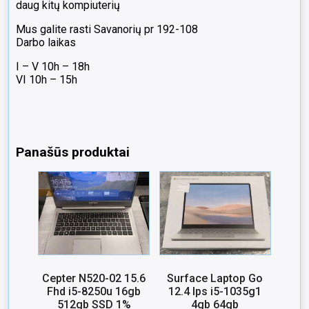
daug kitų kompiuterių
Mus galite rasti Savanorių pr 192-108
Darbo laikas
I – V 10h – 18h
VI 10h – 15h
Panašūs produktai
Cepter N520-02 15.6
Surface Laptop Go
Fhd i5-8250u 16gb
12.4 Ips i5-1035g1
512gb SSD 1%
4gb 64gb