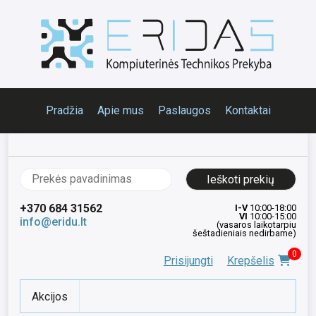
Pradžia
Apie mus
Paslaugos
Kontaktai
Ieškoti:
+370 684 31562
I-V
10:00-18:00
VI
10:00-15:00
info@eridu.lt
(vasaros laikotarpiu
šeštadieniais nedirbame)
0
Prisijungti
Krepšelis
Akcijos