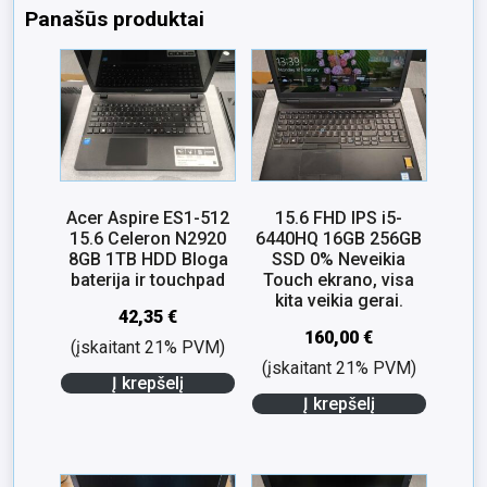
Panašūs produktai
Acer Aspire ES1-512
15.6 FHD IPS i5-
15.6 Celeron N2920
6440HQ 16GB 256GB
8GB 1TB HDD Bloga
SSD 0% Neveikia
baterija ir touchpad
Touch ekrano, visa
kita veikia gerai.
42,35
€
160,00
€
(įskaitant 21% PVM)
(įskaitant 21% PVM)
Į krepšelį
Į krepšelį