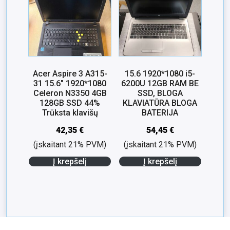
Acer Aspire 3 A315-
15.6 1920*1080 i5-
31 15.6″ 1920*1080
6200U 12GB RAM BE
Celeron N3350 4GB
SSD, BLOGA
128GB SSD 44%
KLAVIATŪRA BLOGA
Trūksta klavišų
BATERIJA
42,35
€
54,45
€
(įskaitant 21% PVM)
(įskaitant 21% PVM)
Į krepšelį
Į krepšelį