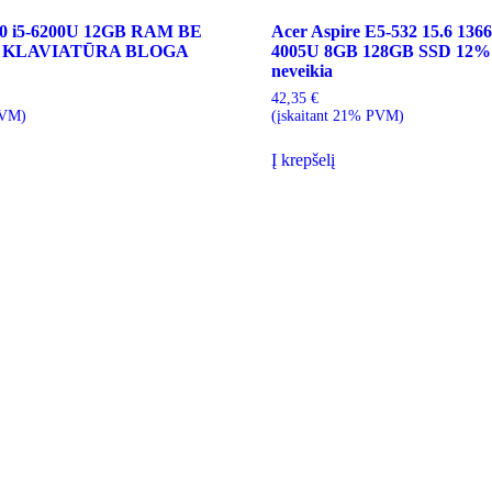
80 i5-6200U 12GB RAM BE
Acer Aspire E5-532 15.6 1366
A KLAVIATŪRA BLOGA
4005U 8GB 128GB SSD 12% 
neveikia
42,35
€
PVM)
(įskaitant 21% PVM)
Į krepšelį