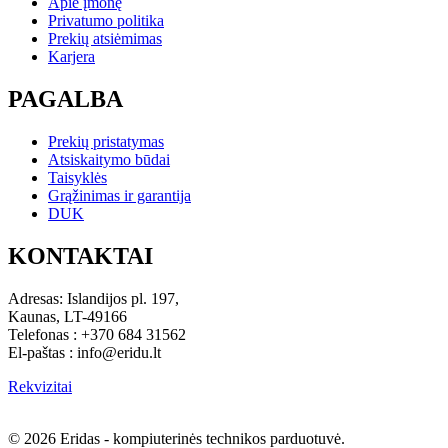
Apie įmonę
Privatumo politika
Prekių atsiėmimas
Karjera
PAGALBA
Prekių pristatymas
Atsiskaitymo būdai
Taisyklės
Grąžinimas ir garantija
DUK
KONTAKTAI
Adresas: Islandijos pl. 197,
Kaunas, LT-49166
Telefonas : +370 684 31562
El-paštas : info@eridu.lt
Rekvizitai
© 2026 Eridas - kompiuterinės technikos parduotuvė.