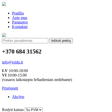
Pradžia
Apie mus
Paslaugos
Kontaktai
Ieškoti:
+370 684 31562
info@eridu.lt
I-V
10:00-18:00
VI
10:00-15:00
(vasaros laikotarpiu šeštadieniais nedirbame)
Prisijungti
Akcijos
Rodyti kainas