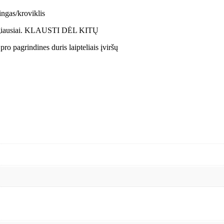
ngas/kroviklis
rt pigiausiai. KLAUSTI DĖL KITŲ
ro pagrindines duris laipteliais įviršų