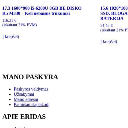
17.3 1600*900 i5-6200U 8GB BE DISKO
15.6 1920*10
R5 M330 – Keli nebaisūs trūkumai
SSD, BLOG
BATERIJA
116,31
€
(įskaitant 21% PVM)
54,45
€
(įskaitant 21% 
Į krepšelį
Į krepšelį
MANO PASKYRA
Paskyros valdymas
Užsakymai
Mano adresai
Pamiršau slaptažodį
APIE ERIDAS