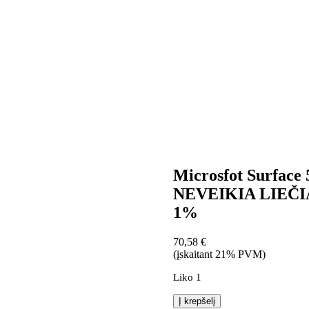
Microsfot Surface 
NEVEIKIA LIEČI
1%
70,58
€
(įskaitant 21% PVM)
Liko 1
produkto
Į krepšelį