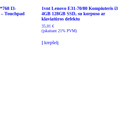
*768 I3-
1vnt Lenovo E31-70/80 Kompiuteris i3
– Touchpad
4GB 128GB SSD, su korpuso ar
klaviatūros defektu
35,01
€
(įskaitant 21% PVM)
Į krepšelį