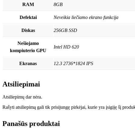
RAM
8GB
Defektai
Neveikia liečiamo ekrano funkcija
Diskas
256GB SSD
Nešiojamo
Intel HD 620
kompiuterio GPU
Ekranas
12.3 2736*1824 IPS
Atsiliepimai
Atsiliepimų dar nėra.
Rašyti atsiliepimą gali tik prisijungę pirkėjai, kurie yra įsigiję šį produ
Panašūs produktai