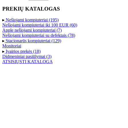
PREKIŲ KATALOGAS
▸
Nešiojami kompiuteriai (195)
Nešiojami kompiuteriai iki 100 EUR (60)
Apple nešiojami kompiuteriai (7)
Nešiojami kompiuteriai su defektais (78)
▸
Stacionarūs kompiuteriai (129)
Monitoriai
▸
Įvairios prekės (18)
Didmeniniai pasiūlymai (3)
ATSISIŲSTI KATALOGĄ