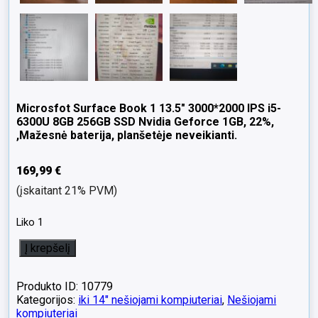
Microsfot Surface Book 1 13.5″ 3000*2000 IPS i5-
6300U 8GB 256GB SSD Nvidia Geforce 1GB, 22%,
,Mažesnė baterija, planšetėje neveikianti.
169,99
€
(įskaitant 21% PVM)
Liko 1
produkto
Į krepšelį
kiekis:
Microsfot
Surface
Produkto ID: 10779
Book
Kategorijos:
iki 14" nešiojami kompiuteriai
,
Nešiojami
1
kompiuteriai