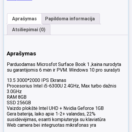
13.5"
3000*2000
IPS
Aprašymas
Papildoma informacija
i5-
6300U
Atsiliepimai (0)
8GB
256GB
SSD
Nvidia
Aprašymas
Geforce
1GB,
Parduodamas Microsfot Surface Book 1 ,kaina nurodyta
22%,
su garantijomis 6 mėn ir PVM. Windows 10 pro surašyti
,Mažesnė
baterija,
13.5 3000*2000 IPS Ekranas
planšetėje
Procesorius Intel i5-6300U 2.4GHz, Max turbo dažnis
neveikianti.
3.0GHz
RAM 8GB
SSD 256GB
Vaizdo plokštė Intel UHD + Nvidia Geforce 1GB
Gera baterija, laiko apie 1-2+ valandas, 22%
susidėvėjimas, esanti kompiuteryja su klaviatūra
Web camera bei integruotas mikrafonas yra