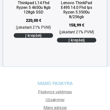
Thinkpad L14 Fhd
Lenovo ThinkPad
Ryzen 5 4650u 8gb
E495 14.0 Fhd Ips
128gb SSD
Ryzen 5 3500u
8/256gb
220,00
€
158,99
€
(įskaitant 21% PVM)
(įskaitant 21% PVM)
Į krepšelį
Į krepšelį
MANO PASKYRA
Paskyros valdymas
Užsakymai
Mano adresai