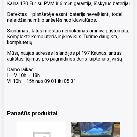
Kaina 170 Eur su PVM ir 6 mėn garantija, išskyrus baterijai
Defektas – planšetėje esanti baterija neveikianti, todėl
neleidžia nuimti planšetės nuo klaviatūros.
Siuntimas į kitus miestus nemokamas omniva paštomatu.
Komplekte kompiuteris ir įkroviklis. Turime daug kitų
kompiuterių
Mūsų naujas adresas Islandijos pl 197 Kaunas, antras
aukštas, įėjimas pro pagrindines duris laipteliais įviršų
Darbo laikas
I – V 10h – 18h
VI 10h – 15h nuo 09 01 iki 05 31
Panašūs produktai