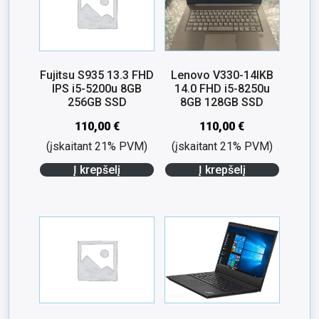
Fujitsu S935 13.3 FHD
Lenovo V330-14IKB
IPS i5-5200u 8GB
14.0 FHD i5-8250u
256GB SSD
8GB 128GB SSD
110,00
€
110,00
€
(įskaitant 21% PVM)
(įskaitant 21% PVM)
Į krepšelį
Į krepšelį