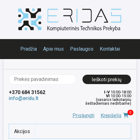
Pradžia
Apie mus
Paslaugos
Kontaktai
Ieškoti:
+370 684 31562
I-V
10:00-18:00
VI
10:00-15:00
info@eridu.lt
(vasaros laikotarpiu
šeštadieniais nedirbame)
0
Prisijungti
Krepšelis
Akcijos