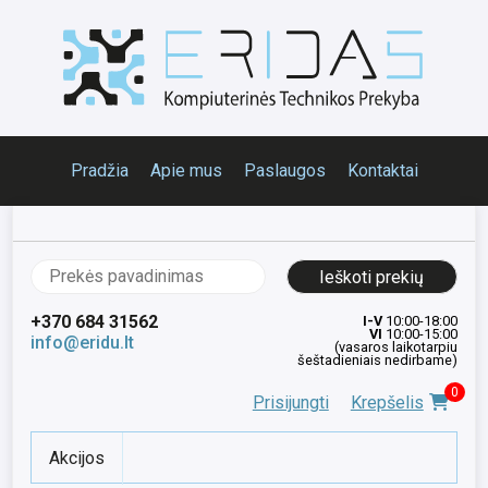
Pradžia
Apie mus
Paslaugos
Kontaktai
Ieškoti:
+370 684 31562
I-V
10:00-18:00
VI
10:00-15:00
info@eridu.lt
(vasaros laikotarpiu
šeštadieniais nedirbame)
0
Prisijungti
Krepšelis
Akcijos