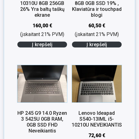
10310U 8GB 256GB
8GB 0GB SSD 19% ,
26% Yra baltų taškų
Klaviatūra ir touchpad
ekrane
blogi
160,00
€
60,50
€
(įskaitant 21% PVM)
(įskaitant 21% PVM)
Į krepšelį
Į krepšelį
HP 245 G9 14.0 Ryzen
Lenovo Ideapad
3 5425U 0GB RAM,
S540-13IML i5-
0GB SSD FHD
10210U NEVEIKIANTIS
Neveikiantis
72,60
€