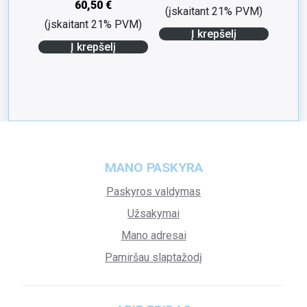
60,50
€
(įskaitant 21% PVM)
(įskaitant 21% PVM)
Į krepšelį
Į krepšelį
MANO PASKYRA
Paskyros valdymas
Užsakymai
Mano adresai
Pamiršau slaptažodį