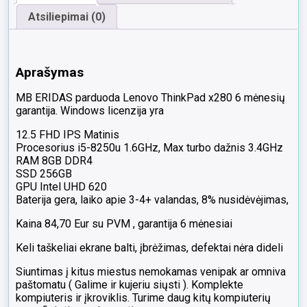
Atsiliepimai (0)
Aprašymas
MB ERIDAS parduoda Lenovo ThinkPad x280 6 mėnesių
garantija. Windows licenzija yra
12.5 FHD IPS Matinis
Procesorius i5-8250u 1.6GHz, Max turbo dažnis 3.4GHz
RAM 8GB DDR4
SSD 256GB
GPU Intel UHD 620
Baterija gera, laiko apie 3-4+ valandas, 8% nusidėvėjimas,
Kaina 84,70 Eur su PVM , garantija 6 mėnesiai
Keli taškeliai ekrane balti, įbrėžimas, defektai nėra dideli
Siuntimas į kitus miestus nemokamas venipak ar omniva
paštomatu ( Galime ir kujeriu siųsti ). Komplekte
kompiuteris ir įkroviklis. Turime daug kitų kompiuterių