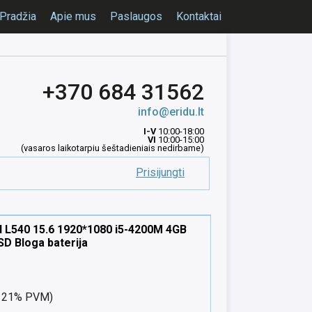
Pradžia
Apie mus
Paslaugos
Kontaktai
+370 684 31562
info@eridu.lt
I-V
10:00-18:00
VI
10:00-15:00
(vasaros laikotarpiu šeštadieniais nedirbame)
Prisijungti
 L540 15.6 1920*1080 i5-4200M 4GB
D Bloga baterija
nt 21% PVM)