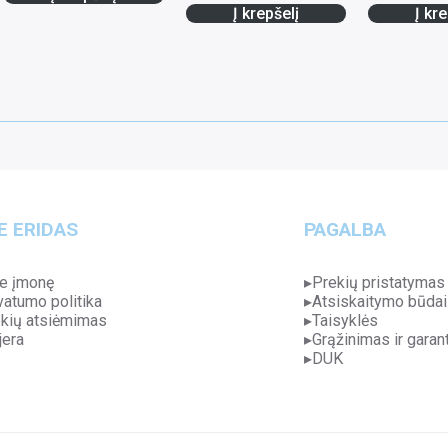
Į krepšelį
Į kre
E ERIDAS
PAGALBA
e įmonę
Prekių pristatymas
vatumo politika
Atsiskaitymo būdai
kių atsiėmimas
Taisyklės
jera
Grąžinimas ir garant
DUK