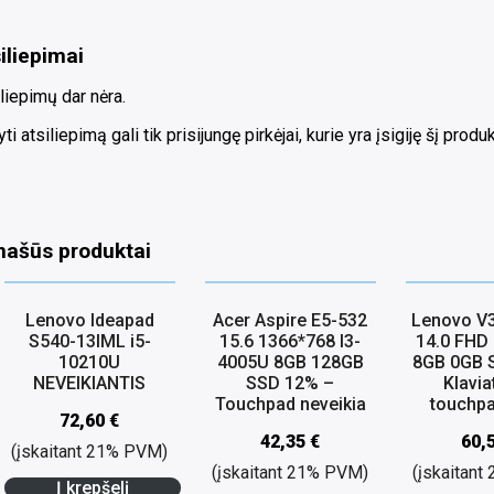
iliepimai
liepimų dar nėra.
ti atsiliepimą gali tik prisijungę pirkėjai, kurie yra įsigiję šį produk
našūs produktai
Lenovo Ideapad
Acer Aspire E5-532
Lenovo V
S540-13IML i5-
15.6 1366*768 I3-
14.0 FHD
10210U
4005U 8GB 128GB
8GB 0GB 
NEVEIKIANTIS
SSD 12% –
Klavia
Touchpad neveikia
touchpa
72,60
€
42,35
€
60,
(įskaitant 21% PVM)
(įskaitant 21% PVM)
(įskaitan
Į krepšelį