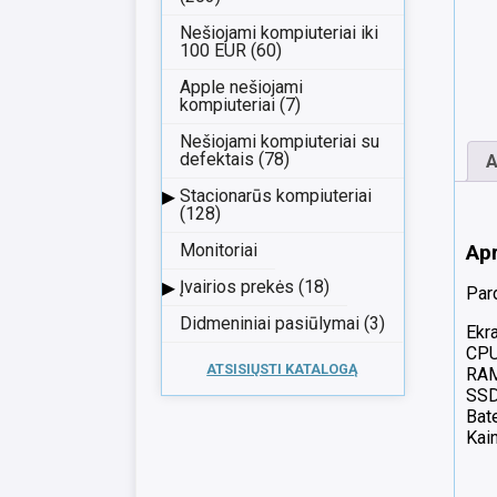
Nešiojami kompiuteriai iki
100 EUR (60)
Apple nešiojami
kompiuteriai (7)
Nešiojami kompiuteriai su
defektais (78)
A
▸
Stacionarūs kompiuteriai
(128)
Ap
Monitoriai
▸
Įvairios prekės (18)
Par
Didmeniniai pasiūlymai (3)
Ekr
CPU
ATSISIŲSTI KATALOGĄ
RA
SSD
Bate
Kain