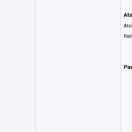
Ats
Atsi
Rašy
Pa