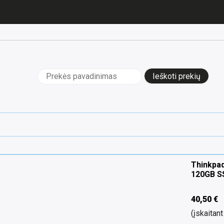
Ieškoti:
Thinkpad
120GB SS
40,50
€
(įskaita