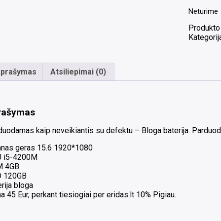
Neturime
Produkto
Kategorij
prašymas
Atsiliepimai (0)
rašymas
duodamas kaip neveikiantis su defektu – Bloga baterija. Parduod
anas geras 15.6 1920*1080
 i5-4200M
M 4GB
 120GB
rija bloga
a 45 Eur, perkant tiesiogiai per eridas.lt 10% Pigiau.