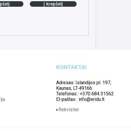
pšelį
Į krepšelį
KONTAKTAI
Adresas: Islandijos pl. 197,
Kaunas, LT-49166
Telefonas : +370 684 31562
ija
El-paštas : info@eridu.lt
Rekvizitai