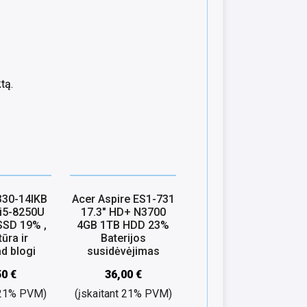
tą.
330-14IKB
Acer Aspire ES1-731
 i5-8250U
17.3″ HD+ N3700
SSD 19% ,
4GB 1TB HDD 23%
tūra ir
Baterijos
d blogi
susidėvėjimas
50
€
36,00
€
t 21% PVM)
(įskaitant 21% PVM)