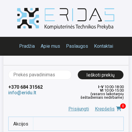
Pradžia
Apie mus
Paslaugos
Kontaktai
Ieškoti:
+370 684 31562
I-V
10:00-18:00
VI
10:00-15:00
info@eridu.lt
(vasaros laikotarpiu
šeštadieniais nedirbame)
0
Prisijungti
Krepšelis
Akcijos