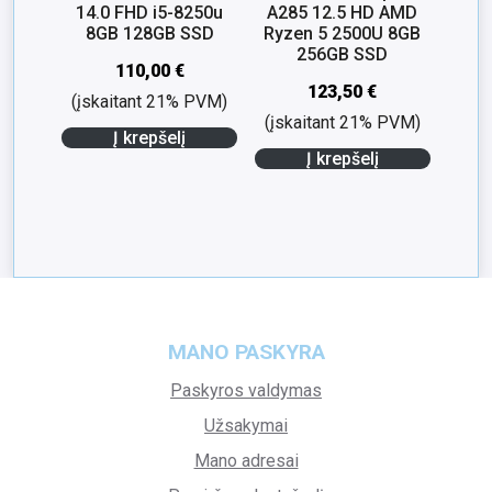
14.0 FHD i5-8250u
A285 12.5 HD AMD
8GB 128GB SSD
Ryzen 5 2500U 8GB
256GB SSD
110,00
€
123,50
€
(įskaitant 21% PVM)
(įskaitant 21% PVM)
Į krepšelį
Į krepšelį
MANO PASKYRA
Paskyros valdymas
Užsakymai
Mano adresai