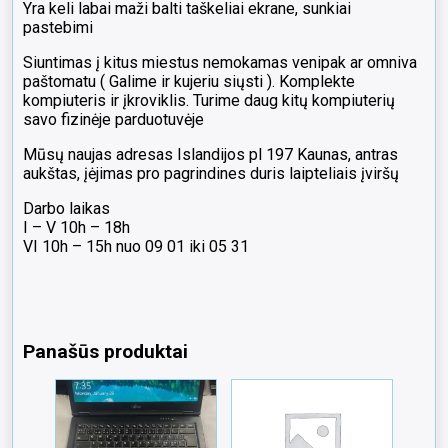
Yra keli labai maži balti taškeliai ekrane, sunkiai
pastebimi
Siuntimas į kitus miestus nemokamas venipak ar omniva
paštomatu ( Galime ir kujeriu siųsti ). Komplekte
kompiuteris ir įkroviklis. Turime daug kitų kompiuterių
savo fizinėje parduotuvėje
Mūsų naujas adresas Islandijos pl 197 Kaunas, antras
aukštas, įėjimas pro pagrindines duris laipteliais įviršų
Darbo laikas
I – V 10h – 18h
VI 10h – 15h nuo 09 01 iki 05 31
Panašūs produktai