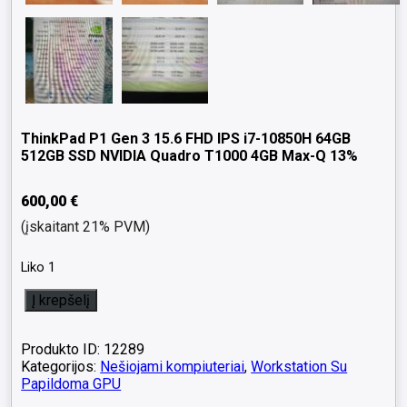
ThinkPad P1 Gen 3 15.6 FHD IPS i7-10850H 64GB
512GB SSD NVIDIA Quadro T1000 4GB Max-Q 13%
600,00
€
(įskaitant 21% PVM)
Liko 1
produkto
Į krepšelį
kiekis:
ThinkPad
P1
Produkto ID: 12289
Gen
Kategorijos:
Nešiojami kompiuteriai
,
Workstation Su
3
Papildoma GPU
15.6