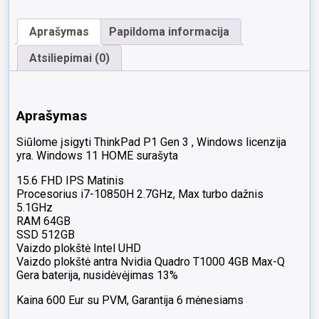
FHD
IPS
Aprašymas
Papildoma informacija
i7-
10850H
Atsiliepimai (0)
64GB
512GB
SSD
NVIDIA
Aprašymas
Quadro
T1000
Siūlome įsigyti ThinkPad P1 Gen 3 , Windows licenzija
4GB
yra. Windows 11 HOME surašyta
Max-
Q
15.6 FHD IPS Matinis
13%
Procesorius i7-10850H 2.7GHz, Max turbo dažnis
5.1GHz
RAM 64GB
SSD 512GB
Vaizdo plokštė Intel UHD
Vaizdo plokštė antra Nvidia Quadro T1000 4GB Max-Q
Gera baterija, nusidėvėjimas 13%
Kaina 600 Eur su PVM, Garantija 6 mėnesiams