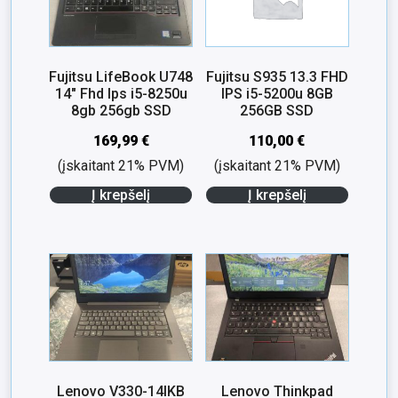
Fujitsu LifeBook U748
Fujitsu S935 13.3 FHD
14″ Fhd Ips i5-8250u
IPS i5-5200u 8GB
8gb 256gb SSD
256GB SSD
169,99
€
110,00
€
(įskaitant 21% PVM)
(įskaitant 21% PVM)
Į krepšelį
Į krepšelį
Lenovo V330-14IKB
Lenovo Thinkpad