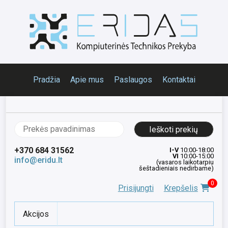
Pradžia
Apie mus
Paslaugos
Kontaktai
Ieškoti:
+370 684 31562
I-V
10:00-18:00
VI
10:00-15:00
info@eridu.lt
(vasaros laikotarpiu
šeštadieniais nedirbame)
0
Prisijungti
Krepšelis
Akcijos