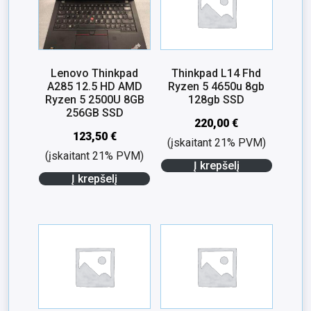
Lenovo Thinkpad
Thinkpad L14 Fhd
A285 12.5 HD AMD
Ryzen 5 4650u 8gb
Ryzen 5 2500U 8GB
128gb SSD
256GB SSD
220,00
€
123,50
€
(įskaitant 21% PVM)
(įskaitant 21% PVM)
Į krepšelį
Į krepšelį