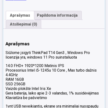
Fhd
Ips
i5-
Aprašymas
Papildoma informacija
1245u
16gb
Atsiliepimai (0)
256gb
1%
1vnt
USB
Aprašymas
neveikiantis,
minimaliai
Siūlome įsigyti ThinkPad T14 Gen3 , Windows Pro
nuospaudu
licenzija yra, windows 11 Pro suinstaliuota
ekrane
nuo
14.0 FHD+ 1920*1200 Matinis IPS
klviatūros
Procesorius Intel i5-1245u 10 Core , Max turbo dažnis
yra.
4.4GHz
RAM 16GB
SSD 256GB
Vaizdo plokštė Intel Iris Xe
Gera baterija, laiko apie 2-3 valandas, 1% susidėvėjimas
Klaviatūra be pašvietimo
1vnt USB neveikiantis, ekrane yra minimaliai nuospaudu