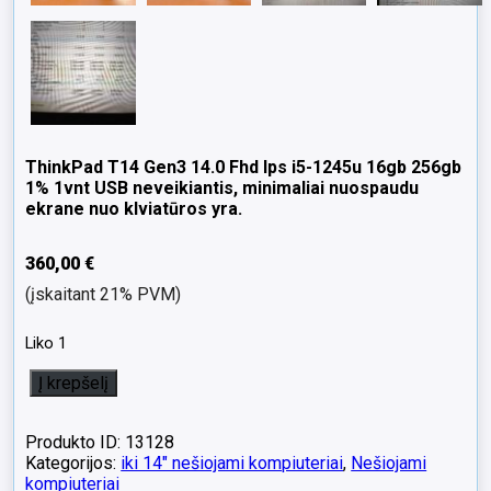
ThinkPad T14 Gen3 14.0 Fhd Ips i5-1245u 16gb 256gb
1% 1vnt USB neveikiantis, minimaliai nuospaudu
ekrane nuo klviatūros yra.
360,00
€
(įskaitant 21% PVM)
Liko 1
produkto
Į krepšelį
kiekis:
ThinkPad
T14
Produkto ID: 13128
Gen3
Kategorijos:
iki 14" nešiojami kompiuteriai
,
Nešiojami
14.0
kompiuteriai