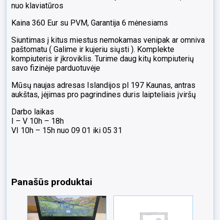
nuo klaviatūros
Kaina 360 Eur su PVM, Garantija 6 mėnesiams
Siuntimas į kitus miestus nemokamas venipak ar omniva
paštomatu ( Galime ir kujeriu siųsti ). Komplekte
kompiuteris ir įkroviklis. Turime daug kitų kompiuterių
savo fizinėje parduotuvėje
Mūsų naujas adresas Islandijos pl 197 Kaunas, antras
aukštas, įėjimas pro pagrindines duris laipteliais įviršų
Darbo laikas
I – V 10h – 18h
VI 10h – 15h nuo 09 01 iki 05 31
Panašūs produktai