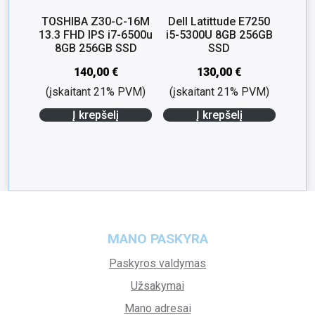
TOSHIBA Z30-C-16M
Dell Latittude E7250
13.3 FHD IPS i7-6500u
i5-5300U 8GB 256GB
8GB 256GB SSD
SSD
140,00
€
130,00
€
(įskaitant 21% PVM)
(įskaitant 21% PVM)
Į krepšelį
Į krepšelį
MANO PASKYRA
Paskyros valdymas
Užsakymai
Mano adresai