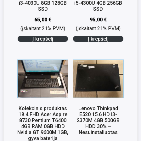
i3-4030U 8GB 128GB
i5-4300U 4GB 256GB
SSD
SSD
65,00
€
95,00
€
(įskaitant 21% PVM)
(įskaitant 21% PVM)
Į krepšelį
Į krepšelį
Kolekcinis produktas
Lenovo Thinkpad
18.4 FHD Acer Aspire
E520 15.6 HD i3-
8730 Pentium T6400
2370M 4GB 500GB
4GB RAM 0GB HDD
HDD 30% –
Nvidia GT 9600M 1GB,
Nesuinstaliuotas
gyva baterija