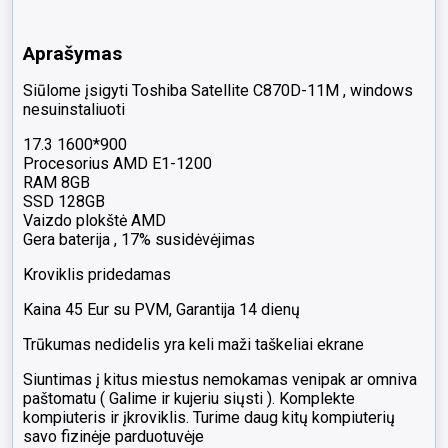
SSD
17%,
Aprašymas
Yra
keli
Siūlome įsigyti Toshiba Satellite C870D-11M , windows
maži
nesuinstaliuoti
balti
taškeliai
17.3 1600*900
ekrane
Procesorius AMD E1-1200
RAM 8GB
SSD 128GB
Vaizdo plokštė AMD
Gera baterija , 17% susidėvėjimas
Kroviklis pridedamas
Kaina 45 Eur su PVM, Garantija 14 dienų
Trūkumas nedidelis yra keli maži taškeliai ekrane
Siuntimas į kitus miestus nemokamas venipak ar omniva
paštomatu ( Galime ir kujeriu siųsti ). Komplekte
kompiuteris ir įkroviklis. Turime daug kitų kompiuterių
savo fizinėje parduotuvėje