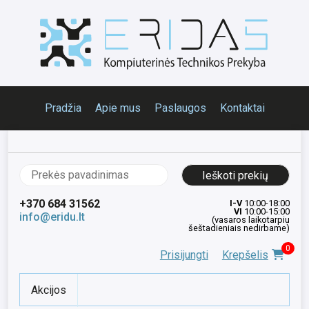
Pradžia
Apie mus
Paslaugos
Kontaktai
Ieškoti:
+370 684 31562
I-V
10:00-18:00
VI
10:00-15:00
info@eridu.lt
(vasaros laikotarpiu
šeštadieniais nedirbame)
0
Prisijungti
Krepšelis
Akcijos