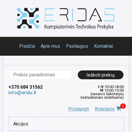
Pradžia
Apie mus
Paslaugos
Kontaktai
Ieškoti:
+370 684 31562
I-V
10:00-18:00
VI
10:00-15:00
info@eridu.lt
(vasaros laikotarpiu
šeštadieniais nedirbame)
0
Prisijungti
Krepšelis
Akcijos