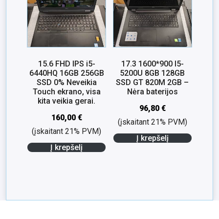
15.6 FHD IPS i5-
17.3 1600*900 I5-
6440HQ 16GB 256GB
5200U 8GB 128GB
SSD 0% Neveikia
SSD GT 820M 2GB –
Touch ekrano, visa
Nėra baterijos
kita veikia gerai.
96,80
€
160,00
€
(įskaitant 21% PVM)
(įskaitant 21% PVM)
Į krepšelį
Į krepšelį