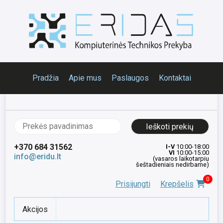
Pradžia
Apie mus
Paslaugos
Kontaktai
Ieškoti:
+370 684 31562
I-V
10:00-18:00
VI
10:00-15:00
info@eridu.lt
(vasaros laikotarpiu
šeštadieniais nedirbame)
0
Prisijungti
Krepšelis
Akcijos