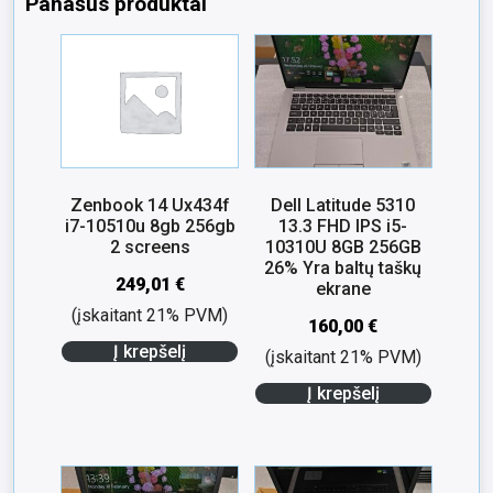
Panašūs produktai
Zenbook 14 Ux434f
Dell Latitude 5310
i7-10510u 8gb 256gb
13.3 FHD IPS i5-
2 screens
10310U 8GB 256GB
26% Yra baltų taškų
249,01
€
ekrane
(įskaitant 21% PVM)
160,00
€
Į krepšelį
(įskaitant 21% PVM)
Į krepšelį