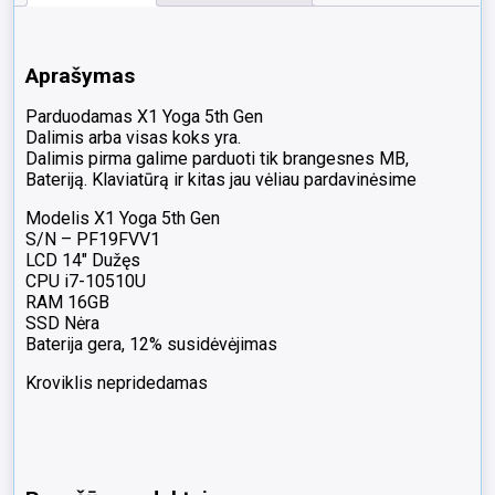
Aprašymas
Parduodamas X1 Yoga 5th Gen
Dalimis arba visas koks yra.
Dalimis pirma galime parduoti tik brangesnes MB,
Bateriją. Klaviatūrą ir kitas jau vėliau pardavinėsime
Modelis X1 Yoga 5th Gen
S/N – PF19FVV1
LCD 14″ Dužęs
CPU i7-10510U
RAM 16GB
SSD Nėra
Baterija gera, 12% susidėvėjimas
Kroviklis nepridedamas