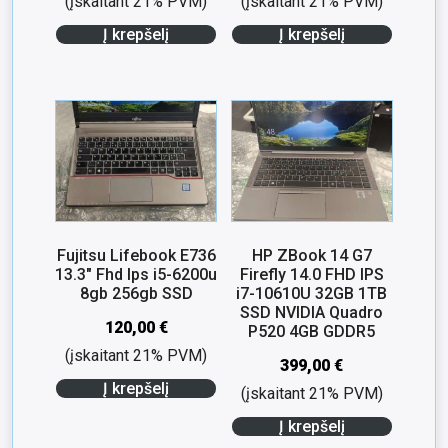
(įskaitant 21% PVM)
(įskaitant 21% PVM)
Į krepšelį
Į krepšelį
Fujitsu Lifebook E736
HP ZBook 14 G7
13.3″ Fhd Ips i5-6200u
Firefly 14.0 FHD IPS
8gb 256gb SSD
i7-10610U 32GB 1TB
SSD NVIDIA Quadro
120,00
€
P520 4GB GDDR5
(įskaitant 21% PVM)
399,00
€
Į krepšelį
(įskaitant 21% PVM)
Į krepšelį