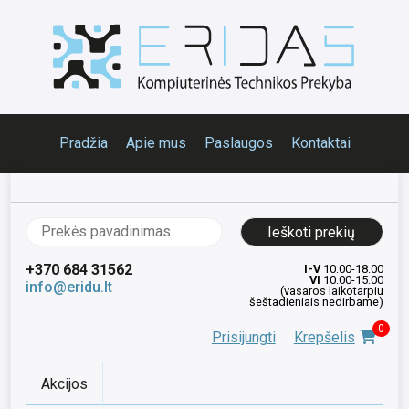
Pradžia
Apie mus
Paslaugos
Kontaktai
Ieškoti:
+370 684 31562
I-V
10:00-18:00
VI
10:00-15:00
info@eridu.lt
(vasaros laikotarpiu
šeštadieniais nedirbame)
0
Prisijungti
Krepšelis
Akcijos