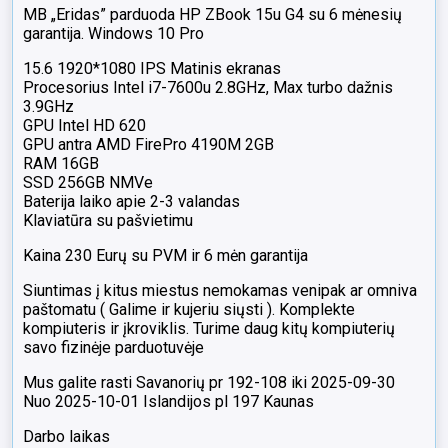
MB „Eridas” parduoda HP ZBook 15u G4 su 6 mėnesių
garantija. Windows 10 Pro
15.6 1920*1080 IPS Matinis ekranas
Procesorius Intel i7-7600u 2.8GHz, Max turbo dažnis
3.9GHz
GPU Intel HD 620
GPU antra AMD FirePro 4190M 2GB
RAM 16GB
SSD 256GB NMVe
Baterija laiko apie 2-3 valandas
Klaviatūra su pašvietimu
Kaina 230 Eurų su PVM ir 6 mėn garantija
Siuntimas į kitus miestus nemokamas venipak ar omniva
paštomatu ( Galime ir kujeriu siųsti ). Komplekte
kompiuteris ir įkroviklis. Turime daug kitų kompiuterių
savo fizinėje parduotuvėje
Mus galite rasti Savanorių pr 192-108 iki 2025-09-30
Nuo 2025-10-01 Islandijos pl 197 Kaunas
Darbo laikas