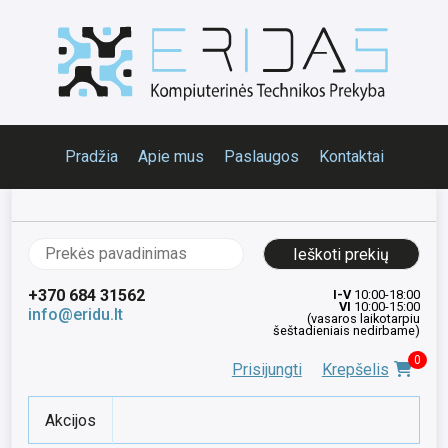
Pradžia
Apie mus
Paslaugos
Kontaktai
Ieškoti:
+370 684 31562
I-V
10:00-18:00
VI
10:00-15:00
info@eridu.lt
(vasaros laikotarpiu
šeštadieniais nedirbame)
0
Prisijungti
Krepšelis
Akcijos