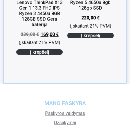
Lenovo ThinkPad X13
Ryzen 5 4650u 8gb
Gen 1 13.3 FHD IPS
128gb SSD
Ryzen 3 4450u 8GB
220,00
€
128GB SSD Gera
baterija
(įskaitant 21% PVM)
239,00
€
169,00
€
Į krepšelį
(įskaitant 21% PVM)
Į krepšelį
MANO PASKYRA
Paskyros valdymas
Užsakymai