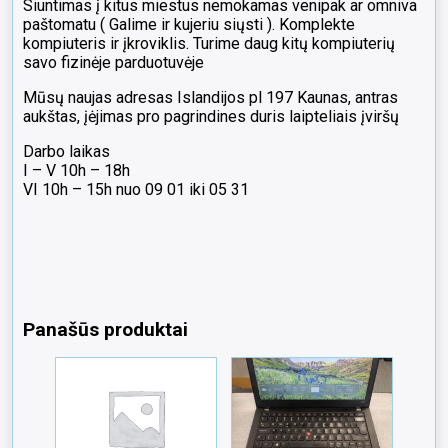
Siuntimas į kitus miestus nemokamas venipak ar omniva
paštomatu ( Galime ir kujeriu siųsti ). Komplekte
kompiuteris ir įkroviklis. Turime daug kitų kompiuterių
savo fizinėje parduotuvėje
Mūsų naujas adresas Islandijos pl 197 Kaunas, antras
aukštas, įėjimas pro pagrindines duris laipteliais įviršų
Darbo laikas
I – V 10h – 18h
VI 10h – 15h nuo 09 01 iki 05 31
Panašūs produktai