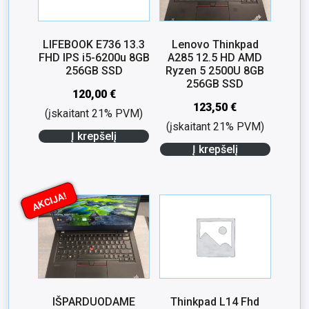
LIFEBOOK E736 13.3
Lenovo Thinkpad
FHD IPS i5-6200u 8GB
A285 12.5 HD AMD
256GB SSD
Ryzen 5 2500U 8GB
256GB SSD
120,00
€
123,50
€
(įskaitant 21% PVM)
(įskaitant 21% PVM)
Į krepšelį
Į krepšelį
AKCIJA!
IŠPARDUODAME
Thinkpad L14 Fhd