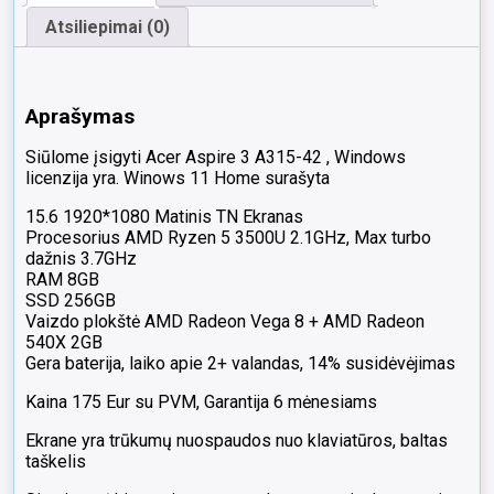
Atsiliepimai (0)
Aprašymas
Siūlome įsigyti Acer
Aspire 3 A315-42
, Windows
licenzija yra. Winows 11 Home surašyta
15.6 1920*1080 Matinis TN Ekranas
Procesorius AMD Ryzen 5 3500U 2.1GHz, Max turbo
dažnis 3.7GHz
RAM 8GB
SSD 256GB
Vaizdo plokštė AMD Radeon Vega 8 + AMD Radeon
540X 2GB
Gera baterija, laiko apie 2+ valandas, 14% susidėvėjimas
Kaina 175 Eur su PVM, Garantija 6 mėnesiams
Ekrane yra trūkumų nuospaudos nuo klaviatūros, baltas
taškelis