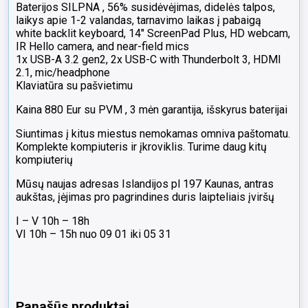
Baterijos SILPNA , 56% susidėvėjimas, didelės talpos,
laikys apie 1-2 valandas, tarnavimo laikas į pabaigą
white backlit keyboard, 14″ ScreenPad Plus, HD webcam,
IR Hello camera, and near-field mics
1x USB-A 3.2 gen2, 2x USB-C with Thunderbolt 3, HDMI
2.1, mic/headphone
Klaviatūra su pašvietimu
Kaina 880 Eur su PVM , 3 mėn garantija, išskyrus baterijai
Siuntimas į kitus miestus nemokamas omniva paštomatu.
Komplekte kompiuteris ir įkroviklis. Turime daug kitų
kompiuterių
Mūsų naujas adresas Islandijos pl 197 Kaunas, antras
aukštas, įėjimas pro pagrindines duris laipteliais įviršų
I – V 10h – 18h
VI 10h – 15h nuo 09 01 iki 05 31
Panašūs produktai