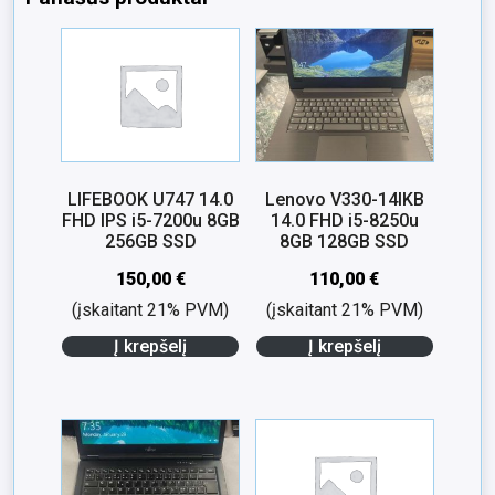
LIFEBOOK U747 14.0
Lenovo V330-14IKB
FHD IPS i5-7200u 8GB
14.0 FHD i5-8250u
256GB SSD
8GB 128GB SSD
150,00
€
110,00
€
(įskaitant 21% PVM)
(įskaitant 21% PVM)
Į krepšelį
Į krepšelį