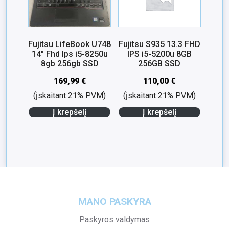
Fujitsu LifeBook U748
Fujitsu S935 13.3 FHD
14″ Fhd Ips i5-8250u
IPS i5-5200u 8GB
8gb 256gb SSD
256GB SSD
169,99
€
110,00
€
(įskaitant 21% PVM)
(įskaitant 21% PVM)
Į krepšelį
Į krepšelį
MANO PASKYRA
Paskyros valdymas