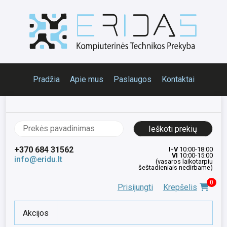
Pradžia
Apie mus
Paslaugos
Kontaktai
Ieškoti:
+370 684 31562
I-V
10:00-18:00
VI
10:00-15:00
info@eridu.lt
(vasaros laikotarpiu
šeštadieniais nedirbame)
0
Prisijungti
Krepšelis
Akcijos