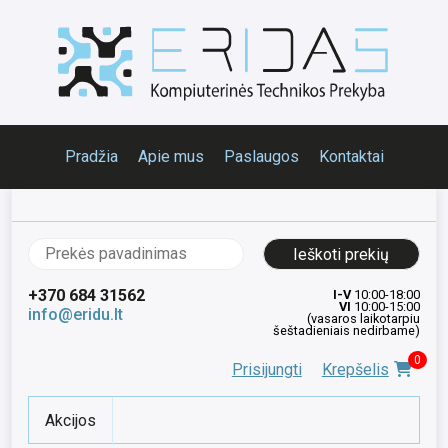
Pradžia
Apie mus
Paslaugos
Kontaktai
Ieškoti:
+370 684 31562
I-V
10:00-18:00
VI
10:00-15:00
info@eridu.lt
(vasaros laikotarpiu
šeštadieniais nedirbame)
0
Prisijungti
Krepšelis
Akcijos