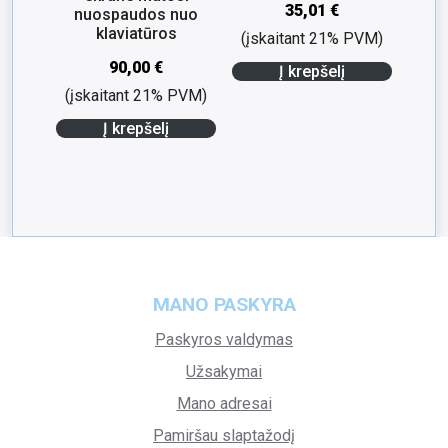
35,01
€
nuospaudos nuo
klaviatūros
(įskaitant 21% PVM)
90,00
€
Į krepšelį
(įskaitant 21% PVM)
Į krepšelį
MANO PASKYRA
Paskyros valdymas
Užsakymai
Mano adresai
Pamiršau slaptažodį