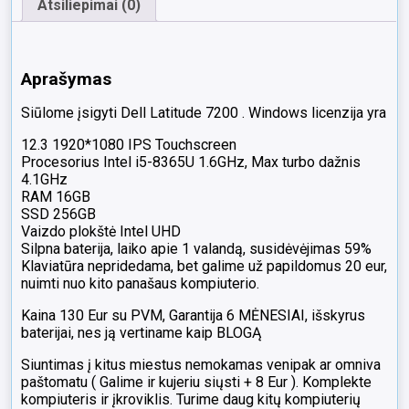
Atsiliepimai (0)
Aprašymas
Siūlome įsigyti Dell Latitude 7200 . Windows licenzija yra
12.3 1920*1080 IPS Touchscreen
Procesorius Intel i5-8365U 1.6GHz, Max turbo dažnis
4.1GHz
RAM 16GB
SSD 256GB
Vaizdo plokštė Intel UHD
Silpna baterija, laiko apie 1 valandą, susidėvėjimas 59%
Klaviatūra nepridedama, bet galime už papildomus 20 eur,
nuimti nuo kito panašaus kompiuterio.
Kaina 130 Eur su PVM, Garantija 6 MĖNESIAI, išskyrus
baterijai, nes ją vertiname kaip BLOGĄ
Siuntimas į kitus miestus nemokamas venipak ar omniva
paštomatu ( Galime ir kujeriu siųsti + 8 Eur ). Komplekte
kompiuteris ir įkroviklis. Turime daug kitų kompiuterių