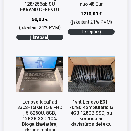
128/256gb SU
nuo 48 Eur
EKRANO DEFEKTU
1210,00
€
50,00
€
(įskaitant 21% PVM)
(įskaitant 21% PVM)
Į krepšelį
Į krepšelį
Lenovo IdeaPad
1vnt Lenovo E31-
330S-15IKB 15.6 FHD
70/80 Kompiuteris i3
,I5-8250U, 8GB,
4GB 128GB SSD, su
128GB SSD 10%
korpuso ar
Bloga klaviat8ra,
klaviatūros defektu
ekrane matosi