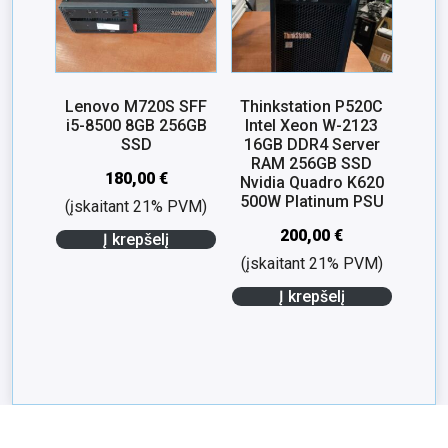
Lenovo M720S SFF
Thinkstation P520C
i5-8500 8GB 256GB
Intel Xeon W-2123
SSD
16GB DDR4 Server
RAM 256GB SSD
180,00
€
Nvidia Quadro K620
500W Platinum PSU
(įskaitant 21% PVM)
200,00
€
Į krepšelį
(įskaitant 21% PVM)
Į krepšelį