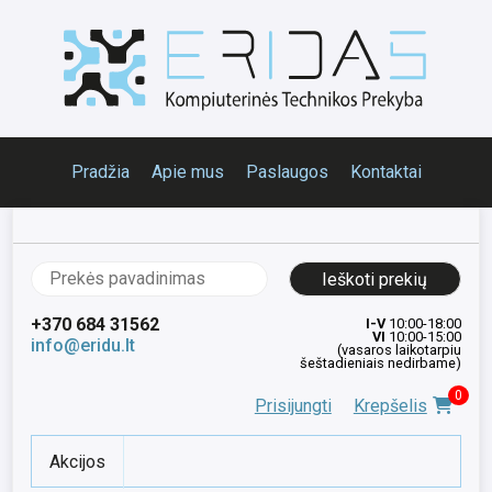
Pradžia
Apie mus
Paslaugos
Kontaktai
Ieškoti:
+370 684 31562
I-V
10:00-18:00
VI
10:00-15:00
info@eridu.lt
(vasaros laikotarpiu
šeštadieniais nedirbame)
0
Prisijungti
Krepšelis
Akcijos