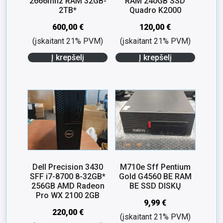
2666mhz RAM 32GB-
RAM 240GB SSD
2TB*
Quadro K2000
600,00
€
120,00
€
(įskaitant 21% PVM)
(įskaitant 21% PVM)
Į krepšelį
Į krepšelį
Dell Precision 3430
M710e Sff Pentium
SFF i7-8700 8-32GB*
Gold G4560 BE RAM
256GB AMD Radeon
BE SSD DISKŲ
Pro WX 2100 2GB
9,99
€
220,00
€
(įskaitant 21% PVM)