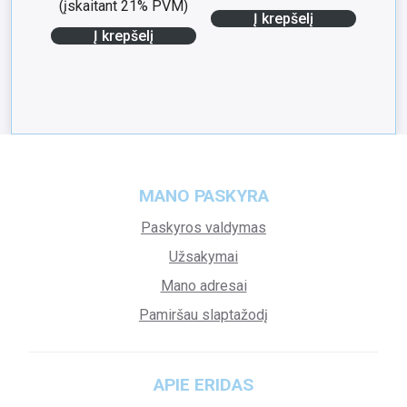
(įskaitant 21% PVM)
Į krepšelį
Į krepšelį
MANO PASKYRA
Paskyros valdymas
Užsakymai
Mano adresai
Pamiršau slaptažodį
APIE ERIDAS