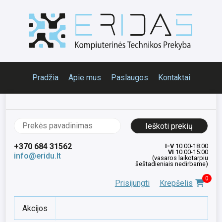
Pradžia
Apie mus
Paslaugos
Kontaktai
Ieškoti:
+370 684 31562
I-V
10:00-18:00
VI
10:00-15:00
info@eridu.lt
(vasaros laikotarpiu
šeštadieniais nedirbame)
0
Prisijungti
Krepšelis
Akcijos