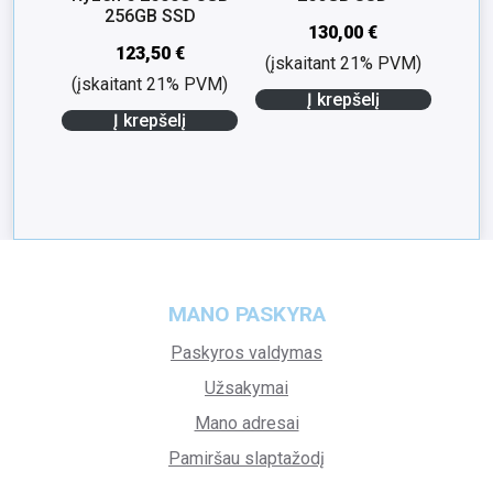
256GB SSD
130,00
€
123,50
€
(įskaitant 21% PVM)
(įskaitant 21% PVM)
Į krepšelį
Į krepšelį
MANO PASKYRA
Paskyros valdymas
Užsakymai
Mano adresai
Pamiršau slaptažodį