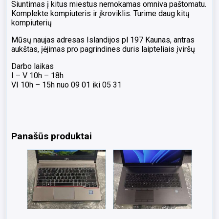
Siuntimas į kitus miestus nemokamas omniva paštomatu.
Komplekte kompiuteris ir įkroviklis. Turime daug kitų
kompiuterių
Mūsų naujas adresas Islandijos pl 197 Kaunas, antras
aukštas, įėjimas pro pagrindines duris laipteliais įviršų
Darbo laikas
I – V 10h – 18h
VI 10h – 15h nuo 09 01 iki 05 31
Panašūs produktai