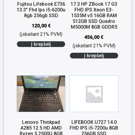
Fujitsu Lifebook E736
17.3 HP ZBook 17 G3
13.3″ Fhd Ips i5-6200u
FHD IPS Xeon E3-
8gb 256gb SSD
1535M v5 16GB RAM
512GB SSD Quadro
120,00
€
M5000M 8GB GDDR5
(įskaitant 21% PVM)
456,00
€
Į krepšelį
(įskaitant 21% PVM)
Į krepšelį
Lenovo Thinkpad
LIFEBOOK U727 14.0
A285 12.5 HD AMD
FHD IPS i5-7200u 8GB
Ryzen 5 2500U 8GB
256GB SSD