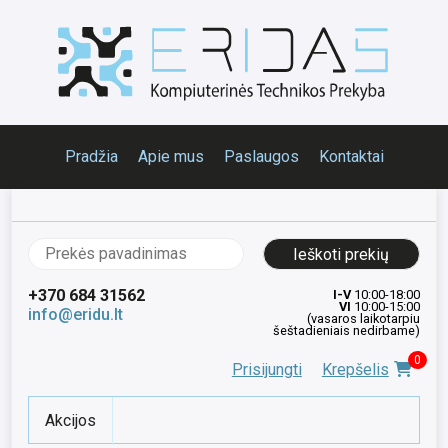
Pradžia
Apie mus
Paslaugos
Kontaktai
Ieškoti:
+370 684 31562
I-V
10:00-18:00
VI
10:00-15:00
info@eridu.lt
(vasaros laikotarpiu
šeštadieniais nedirbame)
0
Prisijungti
Krepšelis
Akcijos