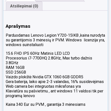
Atsiliepimai (0)
Aprašymas
Parduodamas Lenovo
Legion Y720-15IKB
,kaina nurodyta
su garantijomis 3 mėnesių ir PVM. Windows licenzija yra,
windows suinstaliuoti
15.6 FHD IPS 60Hz Matinis LED LCD
Procesorius
i7-7700HQ
2.8GHz, Max turbo dažnis
3.8GHz
RAM 16GB
SSD 256GB
Vaizdo plokštė Nvidia GTX 1060 6GB GDDR5
Gera baterija, laiko apie 2-3 valandas, 16% susidėvėjimas
Web camera bei integruotas mikrafonas yra
Klaviatūra su pašvietimu , ant windows 11 valdosi tik per
programą lenovo
Kaina 340 Eur su PVM , garantija 3 mėnesiams