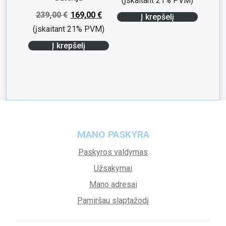
(įskaitant 21% PVM)
239,00
€
169,00
€
Į krepšelį
(įskaitant 21% PVM)
Į krepšelį
MANO PASKYRA
Paskyros valdymas
Užsakymai
Mano adresai
Pamiršau slaptažodį