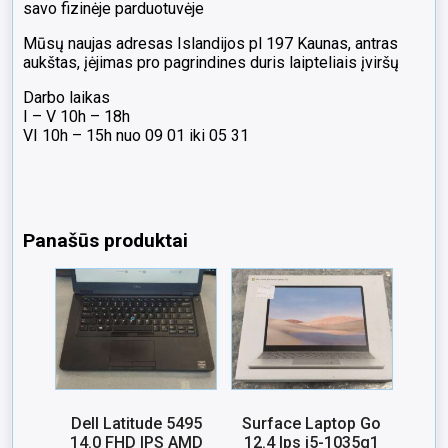
savo fizinėje parduotuvėje
Mūsų naujas adresas Islandijos pl 197 Kaunas, antras
aukštas, įėjimas pro pagrindines duris laipteliais įviršų
Darbo laikas
I – V 10h – 18h
VI 10h – 15h nuo 09 01 iki 05 31
Panašūs produktai
Dell Latitude 5495
Surface Laptop Go
14.0 FHD IPS AMD
12.4 Ips i5-1035g1