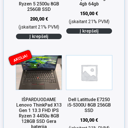
Ryzen 5 2500u 8GB
4gb 64gb
256GB SSD
150,00
€
200,00
€
(įskaitant 21% PVM)
(įskaitant 21% PVM)
Į krepšelį
Į krepšelį
AKCIJA!
IŠPARDUODAME
Dell Latittude E7250
Lenovo ThinkPad X13
i5-5300U 8GB 256GB
Gen 1 13.3 FHD IPS
SSD
Ryzen 3 4450u 8GB
130,00
€
128GB SSD Gera
baterija