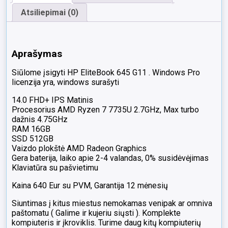
Atsiliepimai (0)
Aprašymas
Siūlome įsigyti HP EliteBook 645 G11 . Windows Pro
licenzija yra, windows surašyti
14.0 FHD+ IPS Matinis
Procesorius AMD Ryzen 7 7735U 2.7GHz, Max turbo
dažnis 4.75GHz
RAM 16GB
SSD 512GB
Vaizdo plokštė AMD Radeon Graphics
Gera baterija, laiko apie 2-4 valandas, 0% susidėvėjimas
Klaviatūra su pašvietimu
Kaina 640 Eur su PVM, Garantija 12 mėnesių
Siuntimas į kitus miestus nemokamas venipak ar omniva
paštomatu ( Galime ir kujeriu siųsti ). Komplekte
kompiuteris ir įkroviklis. Turime daug kitų kompiuterių