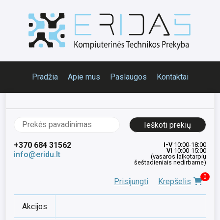
Pradžia
Apie mus
Paslaugos
Kontaktai
Ieškoti:
+370 684 31562
I-V
10:00-18:00
VI
10:00-15:00
info@eridu.lt
(vasaros laikotarpiu
šeštadieniais nedirbame)
0
Prisijungti
Krepšelis
Akcijos