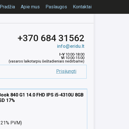
Pradžia
Apie mus
Paslaugos
Kontaktai
+370 684 31562
info@eridu.lt
I-V
10:00-18:00
VI
10:00-15:00
(vasaros laikotarpiu šeštadieniais nedirbame)
Prisijungti
Book 840 G1 14.0 FHD IPS i5-4310U 8GB
SD 17%
nt 21% PVM)