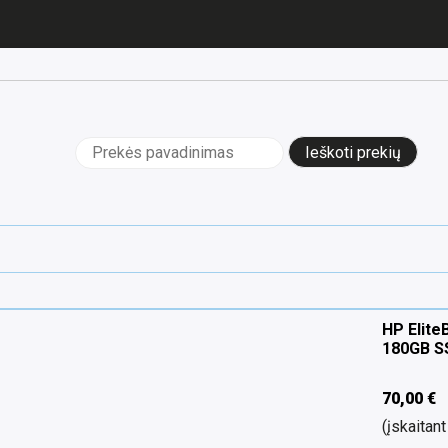
Ieškoti:
HP Elite
180GB S
70,00
€
(įskaita