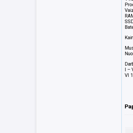
Pro
Vai
RA
SSD
Bate
Kain
Mus
Nuo
Dar
I –
VI 1
Pa