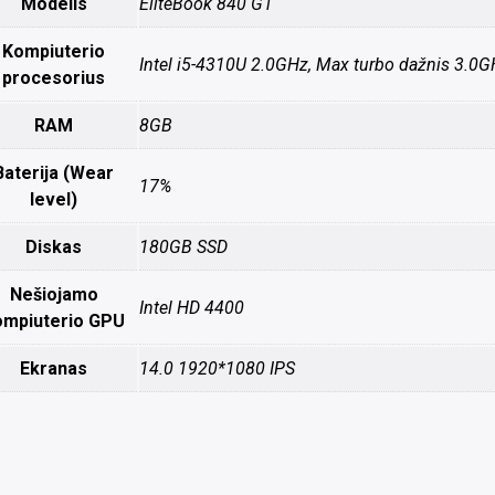
Modelis
EliteBook 840 G1
Kompiuterio
Intel i5-4310U 2.0GHz, Max turbo dažnis 3.0G
procesorius
RAM
8GB
Baterija (Wear
17%
level)
Diskas
180GB SSD
Nešiojamo
Intel HD 4400
ompiuterio GPU
Ekranas
14.0 1920*1080 IPS