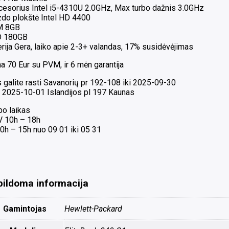
cesorius Intel i5-4310U 2.0GHz, Max turbo dažnis 3.0GHz
zdo plokštė Intel HD 4400
M 8GB
 180GB
rija Gera, laiko apie 2-3+ valandas, 17% susidėvėjimas
a 70 Eur su PVM, ir 6 mėn garantija
 galite rasti Savanorių pr 192-108 iki 2025-09-30
 2025-10-01 Islandijos pl 197 Kaunas
bo laikas
 V 10h – 18h
0h – 15h nuo 09 01 iki 05 31
pildoma informacija
Gamintojas
Hewlett-Packard