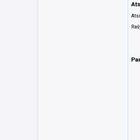
Ats
Atsi
Rašy
Pa