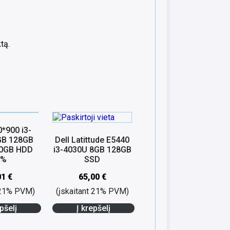
tą.
0*900 i3-
GB 128GB
Dell Latittude E5440
00GB HDD
i3-4030U 8GB 128GB
8%
SSD
01
€
65,00
€
t 21% PVM)
(įskaitant 21% PVM)
pšelį
Į krepšelį