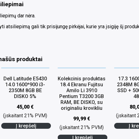
iliepimai
liepimų dar nėra.
ti atsiliepimą gali tik prisijungę pirkėjai, kurie yra įsigiję šį produk
našūs produktai
Dell Latitude E5430
Kolekcinis produktas
17.3 160
14.0 1600*900 i3-
18.4 Ekranu Fujitsu
2348M 8
2350M 8GB BE
Amilo Li 3910
SSD + 5
DISKO 5%
Pentium T3200 3GB
4
RAM, BE DISKO, su
45,00
€
80,
originaliu krovikliu
(įskaitant 21% PVM)
(įskaitan
99,99
€
Į krepšelį
Į kre
(įskaitant 21% PVM)
Į krepšelį