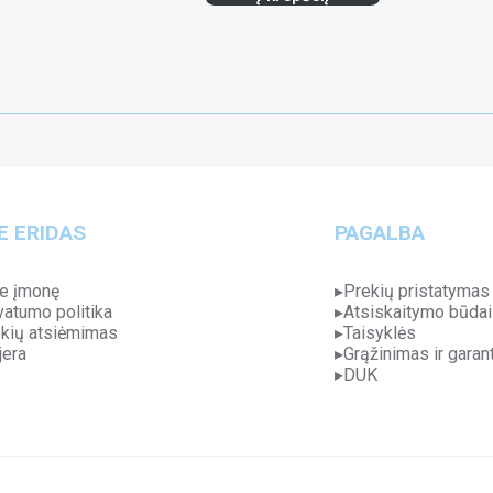
E ERIDAS
PAGALBA
e įmonę
Prekių pristatymas
vatumo politika
Atsiskaitymo būdai
kių atsiėmimas
Taisyklės
jera
Grąžinimas ir garant
DUK