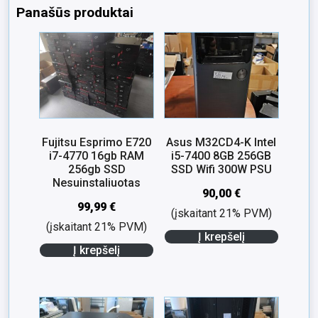
Panašūs produktai
Fujitsu Esprimo E720
Asus M32CD4-K Intel
i7-4770 16gb RAM
i5-7400 8GB 256GB
256gb SSD
SSD Wifi 300W PSU
Nesuinstaliuotas
90,00
€
99,99
€
(įskaitant 21% PVM)
(įskaitant 21% PVM)
Į krepšelį
Į krepšelį