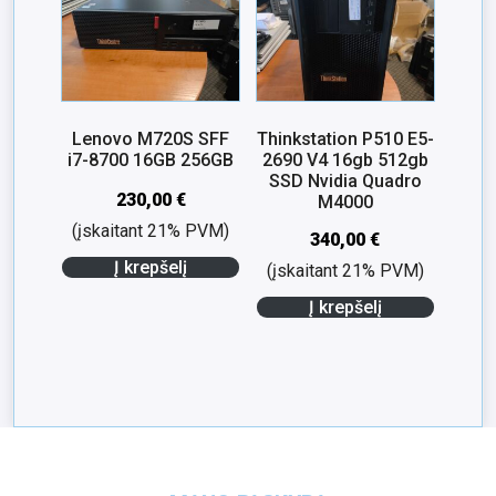
Lenovo M720S SFF
Thinkstation P510 E5-
i7-8700 16GB 256GB
2690 V4 16gb 512gb
SSD Nvidia Quadro
230,00
€
M4000
(įskaitant 21% PVM)
340,00
€
Į krepšelį
(įskaitant 21% PVM)
Į krepšelį