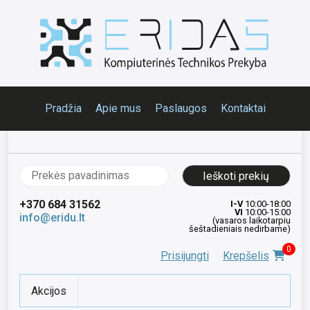
Pradžia
Apie mus
Paslaugos
Kontaktai
Ieškoti:
+370 684 31562
I-V
10:00-18:00
VI
10:00-15:00
info@eridu.lt
(vasaros laikotarpiu
šeštadieniais nedirbame)
0
Prisijungti
Krepšelis
Akcijos