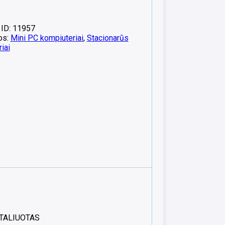
 ID: 11957
os:
Mini PC kompiuteriai
,
Stacionarūs
iai
NSTALIUOTAS