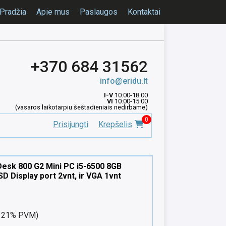
Pradžia
Apie mus
Paslaugos
Kontaktai
+370 684 31562
info@eridu.lt
I-V
10:00-18:00
VI
10:00-15:00
(vasaros laikotarpiu šeštadieniais nedirbame)
0
Prisijungti
Krepšelis
Desk 800 G2 Mini PC i5-6500 8GB
D Display port 2vnt, ir VGA 1vnt
nt 21% PVM)