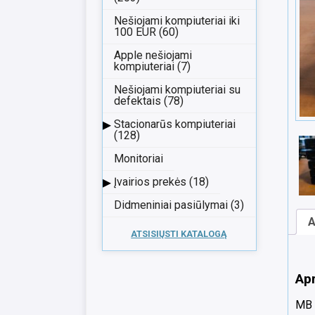
Nešiojami kompiuteriai iki
100 EUR (60)
Apple nešiojami
kompiuteriai (7)
Nešiojami kompiuteriai su
defektais (78)
▸
Stacionarūs kompiuteriai
(128)
Monitoriai
▸
Įvairios prekės (18)
Didmeniniai pasiūlymai (3)
A
ATSISIŲSTI KATALOGĄ
Ap
MB 