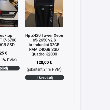
esktop
Hp Z420 Tower Xeon
F i7-6700
e5-2650 v2 8
6GB SSD
branduoliai 32GB
RAM 240GB SSD
,25
€
Quadro K2000
t 21% PVM)
120,00
€
pšelį
(įskaitant 21% PVM)
Į krepšelį