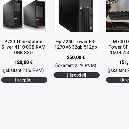
P720 Thinkstation
Hp Z240 Tower E3-
M700 D
Silver 4110 0GB RAM
1270 v6 32gb 512gb
Tower SF
0GB SSD
16GB 25
250,00
€
120,00
€
151
(įskaitant 21% PVM)
(įskaitant 21% PVM)
(įskaitan
Į krepšelį
Į krepšelį
Į kre