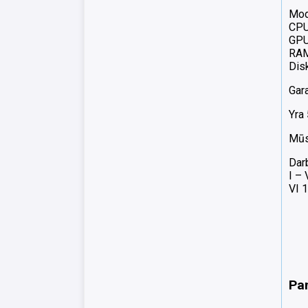
Mod
CPU
GPU
RA
Dis
Gara
Yra 
Mūsų
Dar
I –
VI 1
Pa