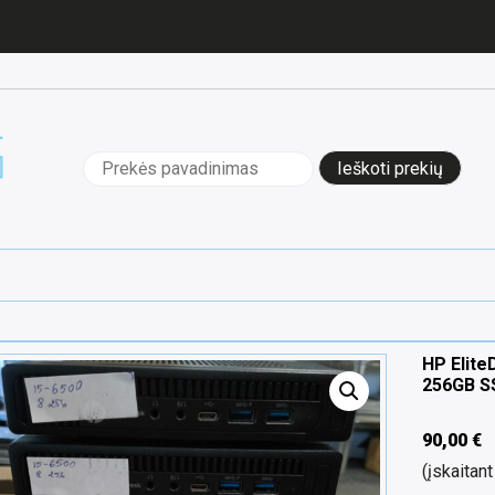
Ieškoti:
HP Elite
256GB SS
90,00
€
(įskaita