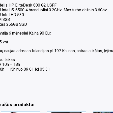
elis HP EliteDesk 800 G2 USFF
 Intel i5-6500 4 branduoliai 3.2GHz, Max turbo dažnis 3.6Ghz
 Intel HD 530
M 8GB
kas 256GB SSD
ntija 6 mėnesiai Kaina 90 Eur,
5 vnt
 naujas adresas Islandijos pl 197 Kaunas, antras aukštas, įėjimas
bo laikas
 V 10h – 18h
0h – 15h nuo 09 01 iki 05 31
našūs produktai