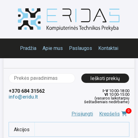
Pradžia
Apie mus
Paslaugos
Kontaktai
Ieškoti:
+370 684 31562
I-V
10:00-18:00
VI
10:00-15:00
info@eridu.lt
(vasaros laikotarpiu
šeštadieniais nedirbame)
0
Prisijungti
Krepšelis
Akcijos