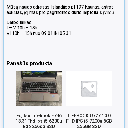
Mūsų naujas adresas Islandijos pl 197 Kaunas, antras
aukštas, įėjimas pro pagrindines duris laipteliais įviršų
Darbo laikas
I – V 10h – 18h
VI 10h – 15h nuo 09 01 iki 05 31
Panašūs produktai
Fujitsu Lifebook E736
LIFEBOOK U727 14.0
13.3″ Fhd Ips i5-6200u
FHD IPS i5-7200u 8GB
8gb 256gb SSD
256GB SSD