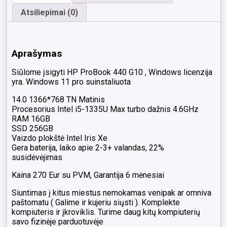
Atsiliepimai (0)
Aprašymas
Siūlome įsigyti HP ProBook 440 G10 , Windows licenzija
yra. Windows 11 pro suinstaliuota
14.0 1366*768 TN Matinis
Procesorius Intel i5-1335U Max turbo dažnis 4.6GHz
RAM 16GB
SSD 256GB
Vaizdo plokštė Intel Iris Xe
Gera baterija, laiko apie 2-3+ valandas, 22%
susidėvėjimas
Kaina 270 Eur su PVM, Garantija 6 mėnesiai
Siuntimas į kitus miestus nemokamas venipak ar omniva
paštomatu ( Galime ir kujeriu siųsti ). Komplekte
kompiuteris ir įkroviklis. Turime daug kitų kompiuterių
savo fizinėje parduotuvėje