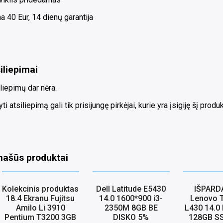
a 40 Eur, 14 dienų garantija
iliepimai
liepimų dar nėra.
ti atsiliepimą gali tik prisijungę pirkėjai, kurie yra įsigiję šį produk
našūs produktai
Kolekcinis produktas
Dell Latitude E5430
IŠPARD
18.4 Ekranu Fujitsu
14.0 1600*900 i3-
Lenovo 
Amilo Li 3910
2350M 8GB BE
L430 14.0
Pentium T3200 3GB
DISKO 5%
128GB SS