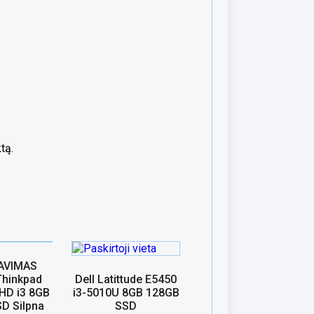
tą.
AVIMAS
Thinkpad
Dell Latittude E5450
 HD i3 8GB
i3-5010U 8GB 128GB
D Silpna
SSD