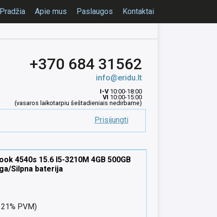
Pradžia
Apie mus
Paslaugos
Kontaktai
+370 684 31562
info@eridu.lt
I-V
10:00-18:00
VI
10:00-15:00
(vasaros laikotarpiu šeštadieniais nedirbame)
Prisijungti
ook 4540s 15.6 I5-3210M 4GB 500GB
ga/Silpna baterija
nt 21% PVM)