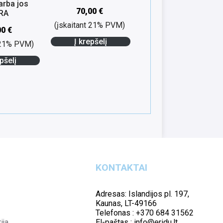
 arba jos
70,00
€
RA
(įskaitant 21% PVM)
00
€
Į krepšelį
t 21% PVM)
pšelį
KONTAKTAI
Adresas: Islandijos pl. 197,
Kaunas, LT-49166
Telefonas : +370 684 31562
ija
El-paštas : info@eridu.lt