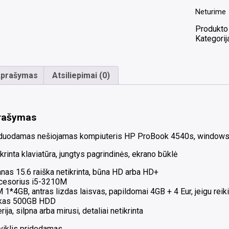
Neturime
Produkto
Kategorij
prašymas
Atsiliepimai (0)
rašymas
duodamas nešiojamas kompiuteris HP ProBook 4540s, windows 
krinta klaviatūra, jungtys pagrindinės, ekrano būklė
nas 15.6 raiška netikrinta, būna HD arba HD+
cesorius i5-3210M
1*4GB, antras lizdas laisvas, papildomai 4GB + 4 Eur, jeigu rei
kas 500GB HDD
rija, silpna arba mirusi, detaliai netikrinta
oviklis pridedamas