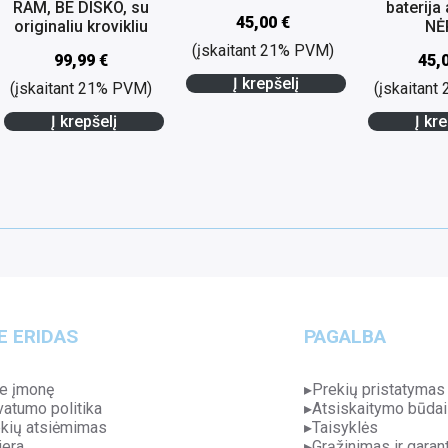
RAM, BE DISKO, su
baterija
45,00
€
originaliu krovikliu
NĖ
(įskaitant 21% PVM)
99,99
€
45,
Į krepšelį
(įskaitant 21% PVM)
(įskaitan
Į krepšelį
Į kre
E ERIDAS
PAGALBA
e įmonę
Prekių pristatymas
vatumo politika
Atsiskaitymo būdai
kių atsiėmimas
Taisyklės
jera
Grąžinimas ir garant