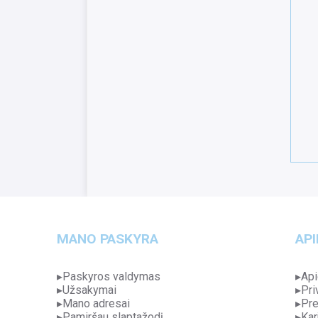
MANO PASKYRA
API
Paskyros valdymas
Api
Užsakymai
Pri
Mano adresai
Pre
Pamiršau slaptažodį
Kar