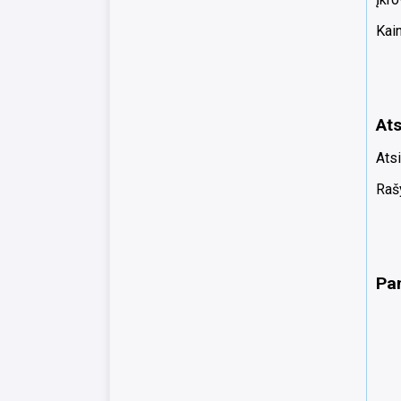
Kain
Ats
Atsi
Rašy
Pa