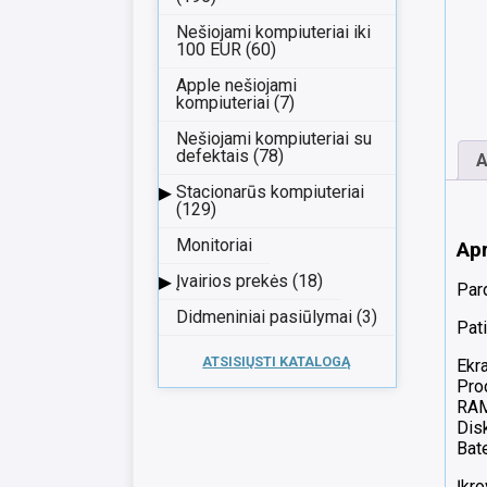
Nešiojami kompiuteriai iki
100 EUR (60)
Apple nešiojami
kompiuteriai (7)
Nešiojami kompiuteriai su
defektais (78)
A
▸
Stacionarūs kompiuteriai
(129)
Monitoriai
Ap
▸
Įvairios prekės (18)
Par
Didmeniniai pasiūlymai (3)
Pati
ATSISIŲSTI KATALOGĄ
Ekra
Pro
RAM 
Dis
Bate
Įkr