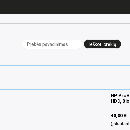
Ieškoti:
HP ProB
HDD, Blo
40,00
€
(įskaita