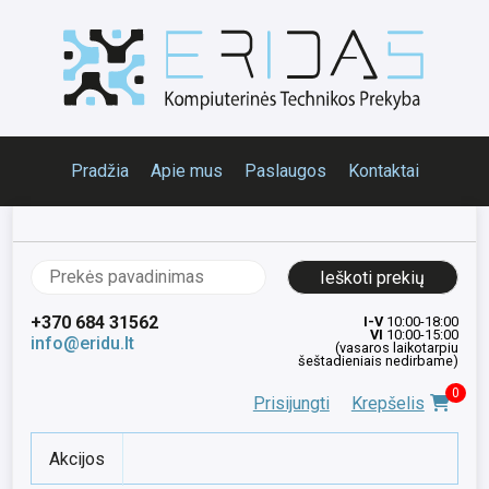
Pradžia
Apie mus
Paslaugos
Kontaktai
Ieškoti:
+370 684 31562
I-V
10:00-18:00
VI
10:00-15:00
info@eridu.lt
(vasaros laikotarpiu
šeštadieniais nedirbame)
0
Prisijungti
Krepšelis
Akcijos