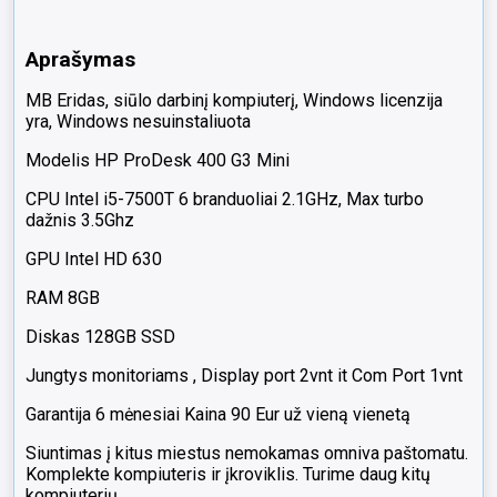
port
2vnt,
Aprašymas
Com
Port
MB
Eridas
, si
ūlo darbinį kompiuterį, Windows
licenzija
jungtis
yra, Windows nesuinstaliuota
Modelis HP ProDesk 400 G3 Mini
CPU Intel i5-
7
500T 6 branduoliai 2.1GHz, Max turbo
dažnis 3.5Ghz
GPU Intel HD 630
RAM
8
GB
Diskas 128GB SSD
Jungtys monitoriams , Display port 2vnt it Com Port 1vnt
Garantija 6 mėnesiai Kaina 90
Eur už vieną vienetą
Siuntimas
į kitus miestus nemokamas
omniva
paštomatu.
Komplekte kompiuteris ir įkroviklis. Turime daug kitų
kompiuterių