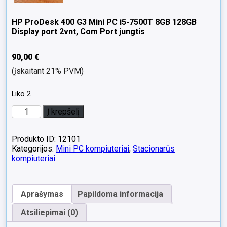
HP ProDesk 400 G3 Mini PC i5-7500T 8GB 128GB
Display port 2vnt, Com Port jungtis
90,00
€
(įskaitant 21% PVM)
Liko 2
produkto
Į krepšelį
kiekis:
HP
ProDesk
Produkto ID: 12101
400
Kategorijos:
Mini PC kompiuteriai
,
Stacionarūs
G3
kompiuteriai
Mini
PC
i5-
Aprašymas
Papildoma informacija
7500T
8GB
Atsiliepimai (0)
128GB
Display