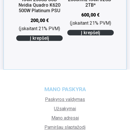
Nvidia Quadro K620
2TB*
500W Platinum PSU
600,00
€
200,00
€
(įskaitant 21% PVM)
(įskaitant 21% PVM)
Į krepšelį
Į krepšelį
MANO PASKYRA
Paskyros valdymas
Užsakymai
Mano adresai
Pamiršau slaptažodį