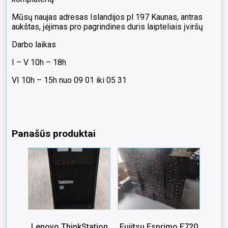
Mūsų naujas adresas Islandijos pl 197 Kaunas, antras
aukštas, įėjimas pro pagrindines duris laipteliais
įviršų
Darbo laikas
I
– V 10h – 18h
VI 10h – 15h nuo 09 01 iki 05 31
Panašūs produktai
Lenovo ThinkStation
Fujitsu Esprimo E720