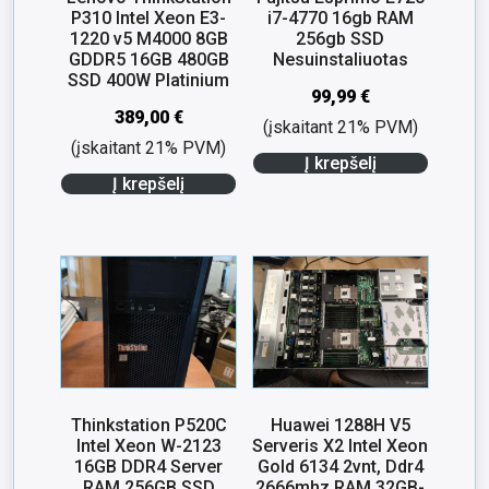
P310 Intel Xeon E3-
i7-4770 16gb RAM
1220 v5 M4000 8GB
256gb SSD
GDDR5 16GB 480GB
Nesuinstaliuotas
SSD 400W Platinium
99,99
€
389,00
€
(įskaitant 21% PVM)
(įskaitant 21% PVM)
Į krepšelį
Į krepšelį
Thinkstation P520C
Huawei 1288H V5
Intel Xeon W-2123
Serveris X2 Intel Xeon
16GB DDR4 Server
Gold 6134 2vnt, Ddr4
RAM 256GB SSD
2666mhz RAM 32GB-