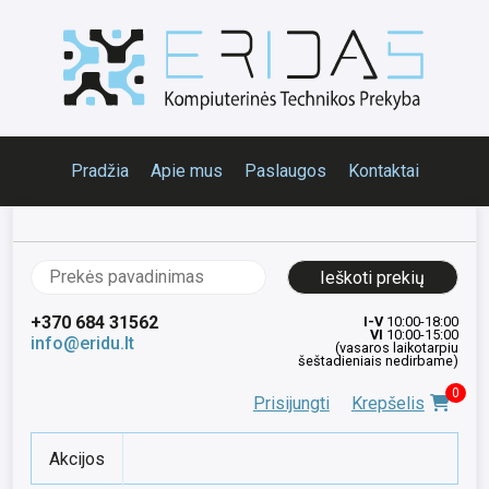
Pradžia
Apie mus
Paslaugos
Kontaktai
Ieškoti:
+370 684 31562
I-V
10:00-18:00
VI
10:00-15:00
info@eridu.lt
(vasaros laikotarpiu
šeštadieniais nedirbame)
0
Prisijungti
Krepšelis
Akcijos