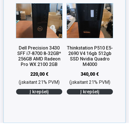
Dell Precision 3430
Thinkstation P510 E5-
SFF i7-8700 8-32GB*
2690 V4 16gb 512gb
256GB AMD Radeon
SSD Nvidia Quadro
Pro WX 2100 2GB
M4000
220,00
€
340,00
€
(įskaitant 21% PVM)
(įskaitant 21% PVM)
Į krepšelį
Į krepšelį