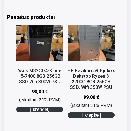
Panašūs produktai
Asus M32CD4-K Intel
HP Pavilion 590-p0xxx
i5-7400 8GB 256GB
Dekstop Ryzen 3
SSD Wifi 300W PSU
2200G 8GB 256GB
SSD, Wifi 350W PSU
90,00
€
99,00
€
(įskaitant 21% PVM)
(įskaitant 21% PVM)
Į krepšelį
Į krepšelį