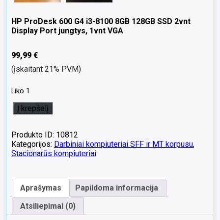
HP ProDesk 600 G4 i3-8100 8GB 128GB SSD 2vnt
Display Port jungtys, 1vnt VGA
99,99
€
(įskaitant 21% PVM)
Liko 1
produkto
Į krepšelį
kiekis:
HP
ProDesk
Produkto ID: 10812
600
Kategorijos:
Darbiniai kompiuteriai SFF ir MT korpusu
,
G4
Stacionarūs kompiuteriai
i3-
8100
8GB
Aprašymas
Papildoma informacija
128GB
SSD
Atsiliepimai (0)
2vnt
Display