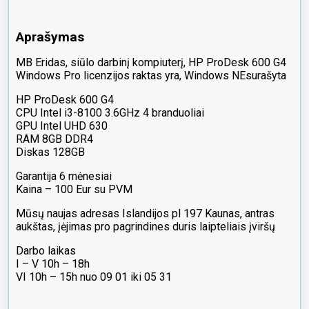
Port
jungtys,
Aprašymas
1vnt
VGA
MB Eridas, siūlo darbinį kompiuterį, HP ProDesk 600 G4
Windows Pro licenzijos raktas yra, Windows NEsurašyta
HP ProDesk 600 G4
CPU Intel i3-8100 3.6GHz 4 branduoliai
GPU Intel UHD 630
RAM 8GB DDR4
Diskas 128GB
Garantija 6 mėnesiai
Kaina – 100 Eur su PVM
Mūsų naujas adresas Islandijos pl 197 Kaunas, antras
aukštas, įėjimas pro pagrindines duris laipteliais įviršų
Darbo laikas
I – V 10h – 18h
VI 10h – 15h nuo 09 01 iki 05 31