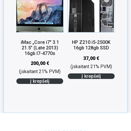
iMac „Core i7″ 3.1
HP Z210 i5-2500K
21.5” (Late 2013)
16gb 128gb SSD
16gb I7-4770s
37,00
€
200,00
€
(įskaitant 21% PVM)
(įskaitant 21% PVM)
Į krepšelį
Į krepšelį