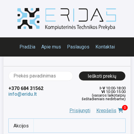
Pradžia
Apie mus
Paslaugos
Kontaktai
Ieškoti:
+370 684 31562
I-V
10:00-18:00
VI
10:00-15:00
info@eridu.lt
(vasaros laikotarpiu
šeštadieniais nedirbame)
0
Prisijungti
Krepšelis
Akcijos