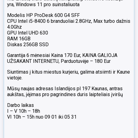
yra, Windows 11 pro suinstaliuota
Modelis HP ProDesk 600 G4 SFF
CPU Intel i5-8400 6 branduoliai 2.8GHz, Max turbo dažnis
4.0Ghz
GPU Intel UHD 630
RAM 16GB
Diskas 256GB SSD
Garantija 6 mėnesiai Kaina 170 Eur, KAINA GALIOJA
UŽSAKANT INTERNETU, Parduotuvėje – 180 Eur
Siuntimas į kitus miestus kurjeriu, galima atsiimti ir Kaune
vietoje.
Mūsų naujas adresas Islandijos pl 197 Kaunas, antras
aukštas, įėjimas pro pagrindines duris laipteliais įviršų
Darbo laikas
I – V 10h – 18h
VI 10h – 15h nuo 09 01 iki 05 31