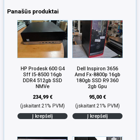
Panašūs produktai
HP Prodesk 600 G4
Dell Inspiron 3656
Sff I5-8500 16gb
Amd Fx-8800p 16gb
DDR4 512gb SSD
180gb SSD R9 360
NMVe
2gb Gpu
234,99
€
95,00
€
(įskaitant 21% PVM)
(įskaitant 21% PVM)
Į krepšelį
Į krepšelį