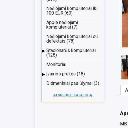
Nešiojami kompiuteriai iki
100 EUR (60)
Apple nešiojami
kompiuteriai (7)
Nešiojami kompiuteriai su
defektais (78)
▸
Stacionarūs kompiuteriai
(128)
Monitoriai
▸
Įvairios prekės (18)
Didmeniniai pasiūlymai (3)
A
ATSISIŲSTI KATALOGĄ
Ap
MB E