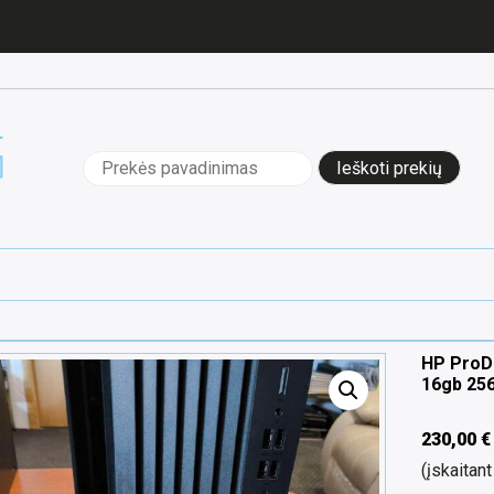
Ieškoti:
HP ProD
16gb 25
230,00
€
(įskaita