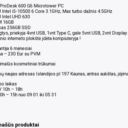
ProDesk 600 G6 Microtower PC
 Intel i5-10500 6 Core 3.1GHz, Max turbo dažnis 4.5GHz
 Intel UHD 630
 16GB
kas 256GB SSD
tys, priekyja 4vnt USB, 1vnt Type C, gale 5vnt USB, 2vnt Display 
nio interneto plokštė įdėta kompiuteryja !
ntija 6 mėnesiai
na – 230 Eur su PVM
imalūs kosmetiniai trūkumai
 naujas adresas Islandijos pl 197 Kaunas, antras aukštas, įėjimas
bo laikas
 V 10h – 18h
0h – 15h nuo 09 01 iki 05 31
našūs produktai