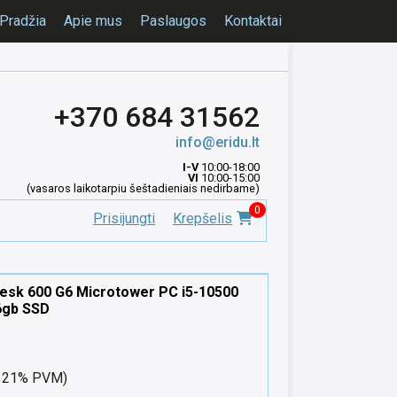
Pradžia
Apie mus
Paslaugos
Kontaktai
+370 684 31562
info@eridu.lt
I-V
10:00-18:00
VI
10:00-15:00
(vasaros laikotarpiu šeštadieniais nedirbame)
0
Prisijungti
Krepšelis
esk 600 G6 Microtower PC i5-10500
6gb SSD
nt 21% PVM)