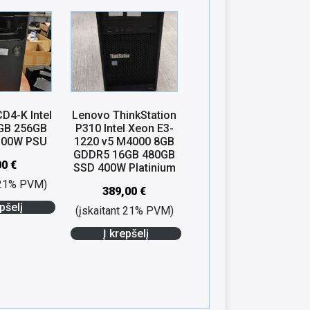
D4-K Intel
Lenovo ThinkStation
8GB 256GB
P310 Intel Xeon E3-
 300W PSU
1220 v5 M4000 8GB
GDDR5 16GB 480GB
00
€
SSD 400W Platinium
t 21% PVM)
389,00
€
pšelį
(įskaitant 21% PVM)
Į krepšelį