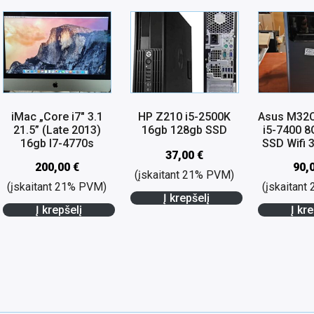
iMac „Core i7″ 3.1
HP Z210 i5-2500K
Asus M32C
21.5” (Late 2013)
16gb 128gb SSD
i5-7400 
16gb I7-4770s
SSD Wifi
37,00
€
200,00
€
90,
(įskaitant 21% PVM)
(įskaitant 21% PVM)
(įskaitan
Į krepšelį
Į krepšelį
Į kre