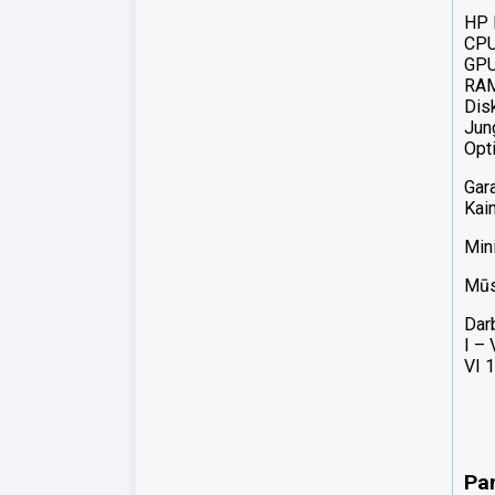
HP 
CPU
GPU
RAM
Dis
Jung
Opti
Gara
Kai
Min
Mūsų
Dar
I –
VI 1
Pa