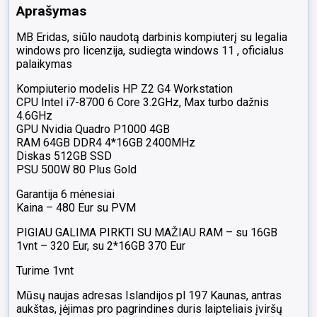
Aprašymas
MB Eridas, siūlo naudotą darbinis kompiuterį su legalia
windows pro licenzija, sudiegta windows 11 , oficialus
palaikymas
Kompiuterio modelis HP Z2 G4 Workstation
CPU Intel i7-8700 6 Core 3.2GHz, Max turbo dažnis
4.6GHz
GPU Nvidia Quadro P1000 4GB
RAM 64GB DDR4 4*16GB 2400MHz
Diskas 512GB SSD
PSU 500W 80 Plus Gold
Garantija 6 mėnesiai
Kaina – 480 Eur su PVM
PIGIAU GALIMA PIRKTI SU MAŽIAU RAM – su 16GB
1vnt – 320 Eur, su 2*16GB 370 Eur
Turime 1vnt
Mūsų naujas adresas Islandijos pl 197 Kaunas, antras
aukštas, įėjimas pro pagrindines duris laipteliais įviršų