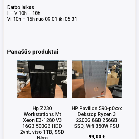
Darbo laikas
I – V 10h – 18h
VI 10h – 15h nuo 09 01 iki 05 31
Panašūs produktai
Hp Z230
HP Pavilion 590-p0xxx
Workstations Mt
Dekstop Ryzen 3
Xeon E3-1280 V3
2200G 8GB 256GB
16GB 500GB HDD
SSD, Wifi 350W PSU
2vnt, viso 1TB, SSD
99,00
€
Nėra