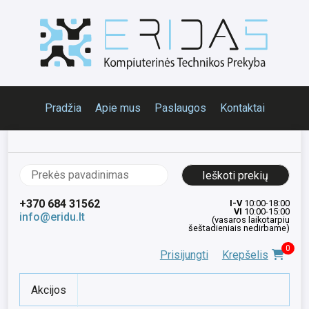
Pradžia
Apie mus
Paslaugos
Kontaktai
Ieškoti:
+370 684 31562
I-V
10:00-18:00
VI
10:00-15:00
info@eridu.lt
(vasaros laikotarpiu
šeštadieniais nedirbame)
0
Prisijungti
Krepšelis
Akcijos