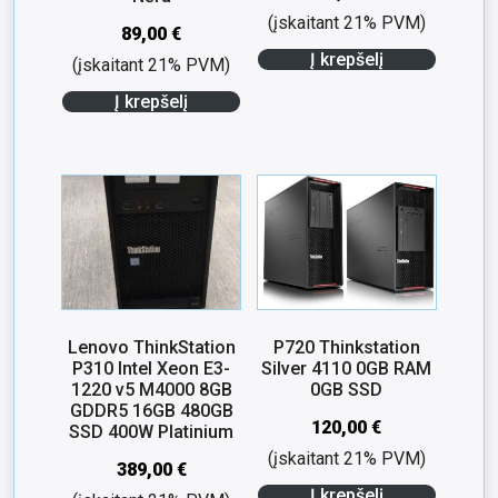
(įskaitant 21% PVM)
89,00
€
Į krepšelį
(įskaitant 21% PVM)
Į krepšelį
Lenovo ThinkStation
P720 Thinkstation
P310 Intel Xeon E3-
Silver 4110 0GB RAM
1220 v5 M4000 8GB
0GB SSD
GDDR5 16GB 480GB
120,00
€
SSD 400W Platinium
(įskaitant 21% PVM)
389,00
€
Į krepšelį