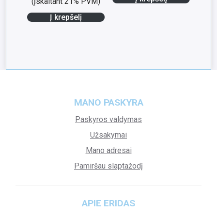
(įskaitant 21% PVM)
Į krepšelį
MANO PASKYRA
Paskyros valdymas
Užsakymai
Mano adresai
Pamiršau slaptažodį
APIE ERIDAS