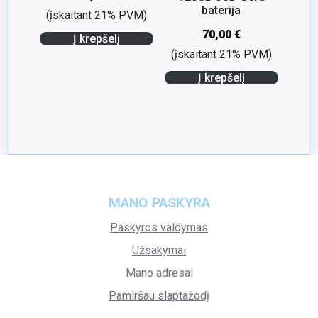
baterija
(įskaitant 21% PVM)
70,00
€
Į krepšelį
(įskaitant 21% PVM)
Į krepšelį
MANO PASKYRA
Paskyros valdymas
Užsakymai
Mano adresai
Pamiršau slaptažodį