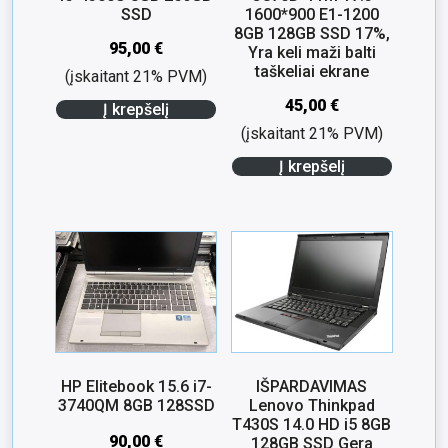
SSD
1600*900 E1-1200
8GB 128GB SSD 17%,
95,00
€
Yra keli maži balti
taškeliai ekrane
(įskaitant 21% PVM)
45,00
€
Į krepšelį
(įskaitant 21% PVM)
Į krepšelį
HP Elitebook 15.6 i7-
IŠPARDAVIMAS
3740QM 8GB 128SSD
Lenovo Thinkpad
T430S 14.0 HD i5 8GB
90,00
€
128GB SSD Gera