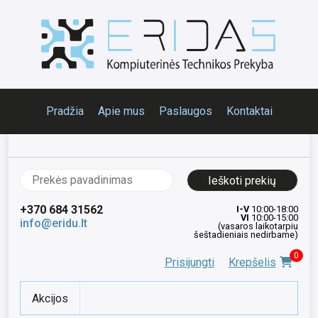
Pradžia
Apie mus
Paslaugos
Kontaktai
Ieškoti:
+370 684 31562
I-V
10:00-18:00
VI
10:00-15:00
info@eridu.lt
(vasaros laikotarpiu
šeštadieniais nedirbame)
0
Prisijungti
Krepšelis
Akcijos