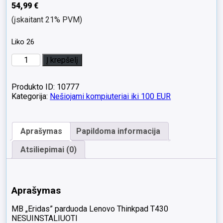
54,99
€
(įskaitant 21% PVM)
Liko 26
produkto
Į krepšelį
kiekis:
IŠPARDAVIMAS
Lenovo
Produkto ID: 10777
Thinkpad
Kategorija:
Nešiojami kompiuteriai iki 100 EUR
T430
14.0
HD
Aprašymas
Papildoma informacija
i5
8GB
Atsiliepimai (0)
128GB
SSD
Silpna,
prasta,
Aprašymas
bloga
baterija
MB „Eridas” parduoda Lenovo Thinkpad T430
ar
NESUINSTALIUOTI
išvis