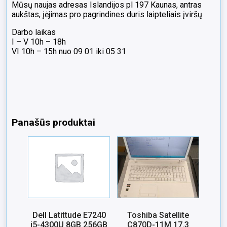
Mūsų naujas adresas Islandijos pl 197 Kaunas, antras
aukštas, įėjimas pro pagrindines duris laipteliais įviršų
Darbo laikas
I – V 10h – 18h
VI 10h – 15h nuo 09 01 iki 05 31
Panašūs produktai
Dell Latittude E7240
Toshiba Satellite
i5-4300U 8GB 256GB
C870D-11M 17.3