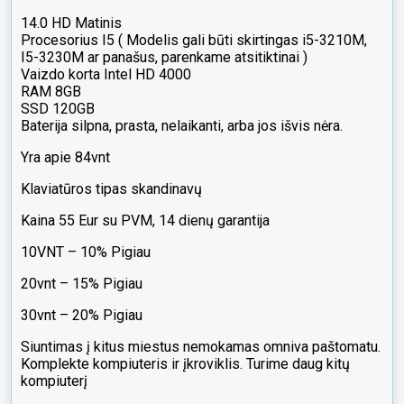
jos
14.0 HD Matinis
nėra
Procesorius I5 ( Modelis gali būti skirtingas i5-3210M,
I5-3230M ar panašus, parenkame atsitiktinai )
Vaizdo korta Intel HD 4000
RAM 8GB
SSD 120GB
Baterija silpna, prasta, nelaikanti, arba jos išvis nėra.
Yra apie 84vnt
Klaviatūros tipas skandinavų
Kaina 55 Eur su PVM, 14 dienų garantija
10VNT – 10% Pigiau
20vnt – 15% Pigiau
30vnt – 20% Pigiau
Siuntimas į kitus miestus nemokamas omniva paštomatu.
Komplekte kompiuteris ir įkroviklis. Turime daug kitų
kompiuterį