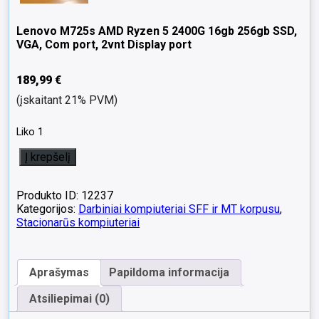
Lenovo M725s AMD Ryzen 5 2400G 16gb 256gb SSD,
VGA, Com port, 2vnt Display port
189,99
€
(įskaitant 21% PVM)
Liko 1
produkto
Į krepšelį
kiekis:
Lenovo
M725s
Produkto ID: 12237
AMD
Kategorijos:
Darbiniai kompiuteriai SFF ir MT korpusu
,
Ryzen
Stacionarūs kompiuteriai
5
2400G
16gb
Aprašymas
Papildoma informacija
256gb
SSD,
Atsiliepimai (0)
VGA,
Com