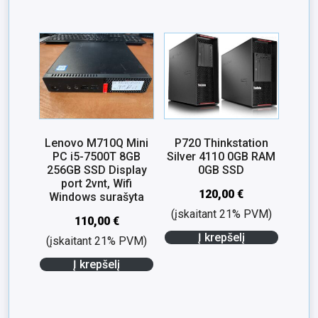
Lenovo M710Q Mini
P720 Thinkstation
PC i5-7500T 8GB
Silver 4110 0GB RAM
256GB SSD Display
0GB SSD
port 2vnt, Wifi
120,00
€
Windows surašyta
(įskaitant 21% PVM)
110,00
€
Į krepšelį
(įskaitant 21% PVM)
Į krepšelį