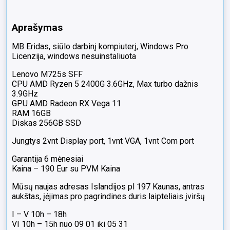
port,
2vnt
Aprašymas
Display
port
MB Eridas, siūlo darbinį kompiuterį, Windows Pro
Licenzija, windows nesuinstaliuota
Lenovo M725s SFF
CPU AMD Ryzen 5 2400G 3.6GHz, Max turbo dažnis
3.9GHz
GPU AMD Radeon RX Vega 11
RAM 16GB
Diskas 256GB SSD
Jungtys 2vnt Display port, 1vnt VGA, 1vnt Com port
Garantija 6 mėnesiai
Kaina – 190 Eur su PVM Kaina
Mūsų naujas adresas Islandijos pl 197 Kaunas, antras
aukštas, įėjimas pro pagrindines duris laipteliais įviršų
I – V 10h – 18h
VI 10h – 15h nuo 09 01 iki 05 31