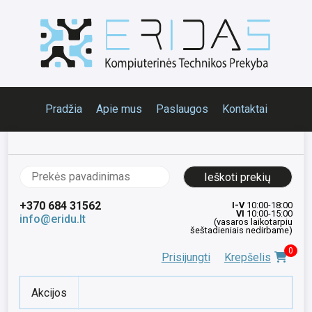
Pradžia
Apie mus
Paslaugos
Kontaktai
Ieškoti:
+370 684 31562
I-V
10:00-18:00
VI
10:00-15:00
info@eridu.lt
(vasaros laikotarpiu
šeštadieniais nedirbame)
0
Prisijungti
Krepšelis
Akcijos