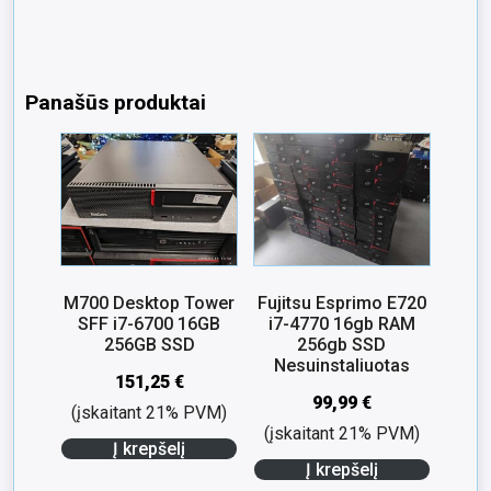
Panašūs produktai
M700 Desktop Tower
Fujitsu Esprimo E720
SFF i7-6700 16GB
i7-4770 16gb RAM
256GB SSD
256gb SSD
Nesuinstaliuotas
151,25
€
99,99
€
(įskaitant 21% PVM)
(įskaitant 21% PVM)
Į krepšelį
Į krepšelį