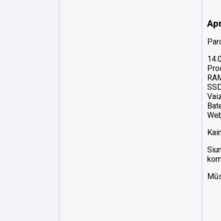
Ap
Par
14.
Pro
RA
SSD
Vai
Bate
Web
Kain
Siu
kom
Mūsų