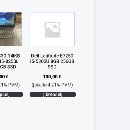
330-14IKB
Dell Latittude E7250
 i5-8250u
i5-5300U 8GB 256GB
8GB SSD
SSD
,00
€
130,00
€
t 21% PVM)
(įskaitant 21% PVM)
pšelį
Į krepšelį