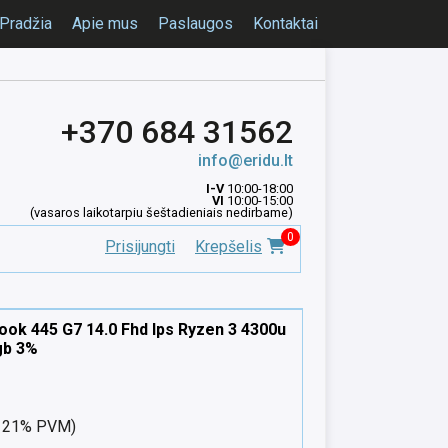
Pradžia
Apie mus
Paslaugos
Kontaktai
+370 684 31562
info@eridu.lt
I-V
10:00-18:00
VI
10:00-15:00
(vasaros laikotarpiu šeštadieniais nedirbame)
0
Prisijungti
Krepšelis
ok 445 G7 14.0 Fhd Ips Ryzen 3 4300u
gb 3%
nt 21% PVM)