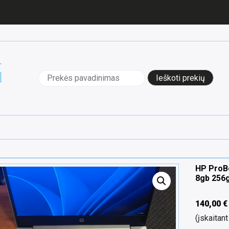
Ieškoti:
HP ProBo
8gb 256
140,00
€
(įskaita