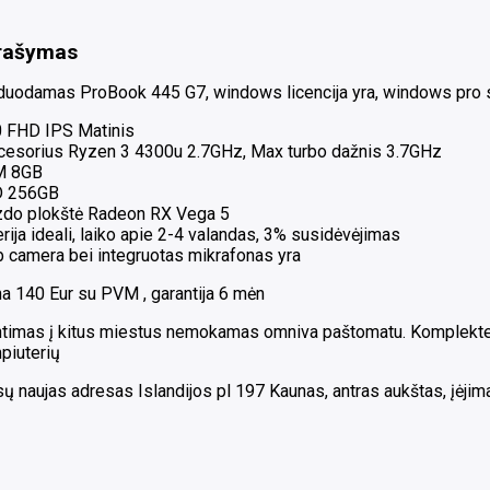
rašymas
duodamas ProBook 445 G7, windows licencija yra, windows pro s
0 FHD IPS Matinis
cesorius Ryzen 3 4300u 2.7GHz, Max turbo dažnis 3.7GHz
M 8GB
 256GB
zdo plokštė Radeon RX Vega 5
rija ideali, laiko apie 2-4 valandas, 3% susidėvėjimas
 camera bei integruotas mikrafonas yra
a 140 Eur su PVM , garantija 6 mėn
ntimas į kitus miestus nemokamas omniva paštomatu. Komplekte ko
piuterių
 naujas adresas Islandijos pl 197 Kaunas, antras aukštas, įėjimas