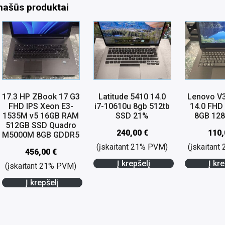
našūs produktai
17.3 HP ZBook 17 G3
Latitude 5410 14.0
Lenovo V
FHD IPS Xeon E3-
i7-10610u 8gb 512tb
14.0 FHD
1535M v5 16GB RAM
SSD 21%
8GB 12
512GB SSD Quadro
240,00
€
110
M5000M 8GB GDDR5
(įskaitant 21% PVM)
(įskaitan
456,00
€
Į krepšelį
Į kre
(įskaitant 21% PVM)
Į krepšelį