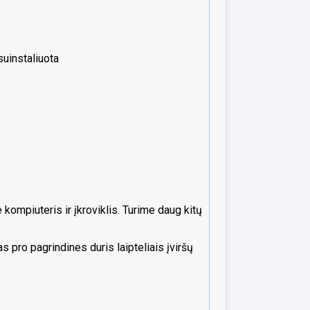
uinstaliuota
mpiuteris ir įkroviklis. Turime daug kitų
 pro pagrindines duris laipteliais įviršų