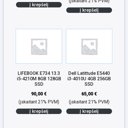
(įskaitant 21% PVM)
Į krepšelį
Į krepšelį
LIFEBOOK E734 13.3
Dell Latittude E5440
i5-4210M 8GB 128GB
i3-4010U 4GB 256GB
SSD
SSD
90,00
€
65,00
€
(įskaitant 21% PVM)
(įskaitant 21% PVM)
Į krepšelį
Į krepšelį