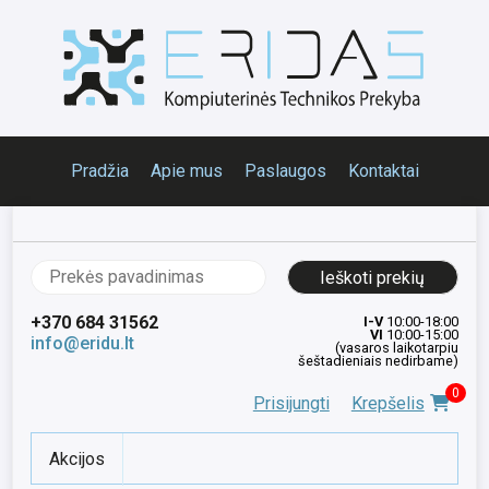
Pradžia
Apie mus
Paslaugos
Kontaktai
Ieškoti:
+370 684 31562
I-V
10:00-18:00
VI
10:00-15:00
info@eridu.lt
(vasaros laikotarpiu
šeštadieniais nedirbame)
0
Prisijungti
Krepšelis
Akcijos