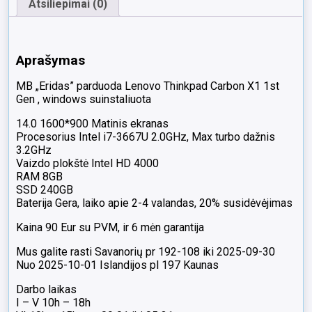
Atsiliepimai (0)
Aprašymas
MB „Eridas” parduoda Lenovo Thinkpad Carbon X1 1st
Gen , windows suinstaliuota
14.0 1600*900 Matinis ekranas
Procesorius Intel i7-3667U 2.0GHz, Max turbo dažnis
3.2GHz
Vaizdo plokštė Intel HD 4000
RAM 8GB
SSD 240GB
Baterija Gera, laiko apie 2-4 valandas, 20% susidėvėjimas
Kaina 90 Eur su PVM, ir 6 mėn garantija
Mus galite rasti Savanorių pr 192-108 iki 2025-09-30
Nuo 2025-10-01 Islandijos pl 197 Kaunas
Darbo laikas
I – V 10h – 18h