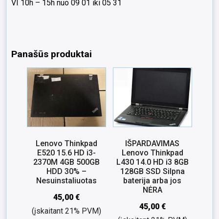
VI 10h – 15h nuo 09 01 iki 05 31
Panašūs produktai
Lenovo Thinkpad
IŠPARDAVIMAS
E520 15.6 HD i3-
Lenovo Thinkpad
2370M 4GB 500GB
L430 14.0 HD i3 8GB
HDD 30% –
128GB SSD Silpna
Nesuinstaliuotas
baterija arba jos
NĖRA
45,00
€
45,00
€
(įskaitant 21% PVM)