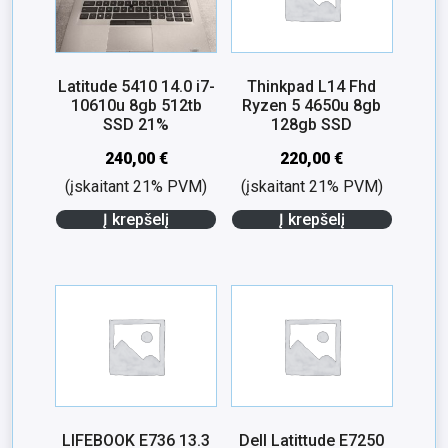
Latitude 5410 14.0 i7-
Thinkpad L14 Fhd
10610u 8gb 512tb
Ryzen 5 4650u 8gb
SSD 21%
128gb SSD
240,00
€
220,00
€
(įskaitant 21% PVM)
(įskaitant 21% PVM)
Į krepšelį
Į krepšelį
LIFEBOOK E736 13.3
Dell Latittude E7250