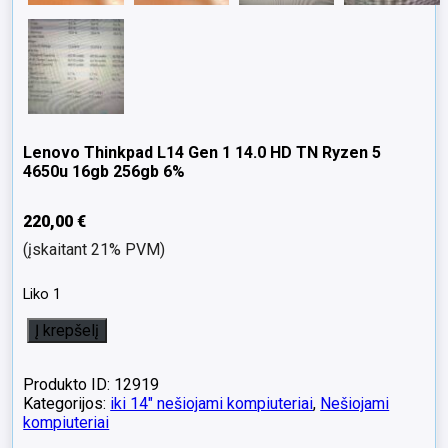
Lenovo Thinkpad L14 Gen 1 14.0 HD TN Ryzen 5
4650u 16gb 256gb 6%
220,00
€
(įskaitant 21% PVM)
Liko 1
produkto
Į krepšelį
kiekis:
Lenovo
Thinkpad
Produkto ID: 12919
L14
Kategorijos:
iki 14" nešiojami kompiuteriai
,
Nešiojami
Gen
kompiuteriai
1