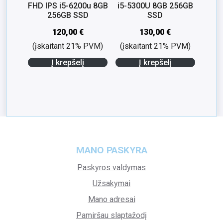
FHD IPS i5-6200u 8GB
i5-5300U 8GB 256GB
256GB SSD
SSD
120,00
€
130,00
€
(įskaitant 21% PVM)
(įskaitant 21% PVM)
Į krepšelį
Į krepšelį
MANO PASKYRA
Paskyros valdymas
Užsakymai
Mano adresai
Pamiršau slaptažodį