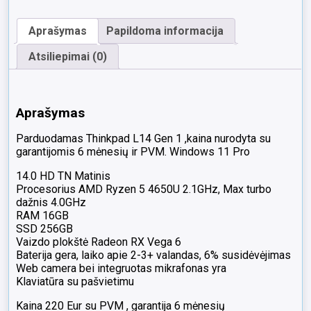
14.0
HD
Aprašymas
Papildoma informacija
TN
Ryzen
Atsiliepimai (0)
5
4650u
16gb
256gb
Aprašymas
6%
Parduodamas Thinkpad L14 Gen 1 ,kaina nurodyta su
garantijomis 6 mėnesių ir PVM. Windows 11 Pro
14.0 HD TN Matinis
Procesorius AMD Ryzen 5 4650U 2.1GHz, Max turbo
dažnis 4.0GHz
RAM 16GB
SSD 256GB
Vaizdo plokštė Radeon RX Vega 6
Baterija gera, laiko apie 2-3+ valandas, 6% susidėvėjimas
Web camera bei integruotas mikrafonas yra
Klaviatūra su pašvietimu
Kaina 220 Eur su PVM , garantija 6 mėnesių