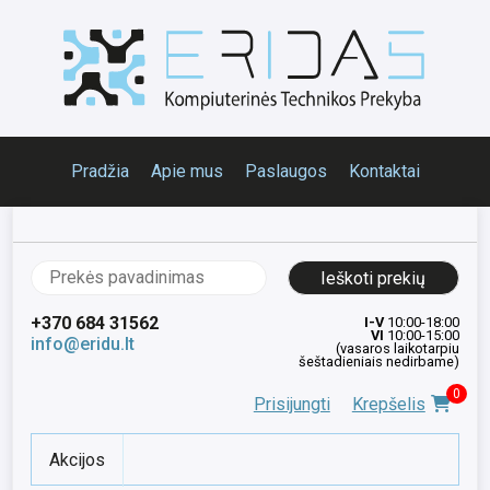
Pradžia
Apie mus
Paslaugos
Kontaktai
Ieškoti:
+370 684 31562
I-V
10:00-18:00
VI
10:00-15:00
info@eridu.lt
(vasaros laikotarpiu
šeštadieniais nedirbame)
0
Prisijungti
Krepšelis
Akcijos