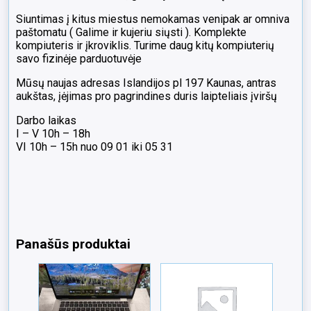
Siuntimas į kitus miestus nemokamas venipak ar omniva
paštomatu ( Galime ir kujeriu siųsti ). Komplekte
kompiuteris ir įkroviklis. Turime daug kitų kompiuterių
savo fizinėje parduotuvėje
Mūsų naujas adresas Islandijos pl 197 Kaunas, antras
aukštas, įėjimas pro pagrindines duris laipteliais įviršų
Darbo laikas
I – V 10h – 18h
VI 10h – 15h nuo 09 01 iki 05 31
Panašūs produktai