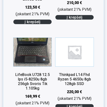
210,00
€
123,50
€
(įskaitant 21% PVM)
(įskaitant 21% PVM)
Į krepšelį
Į krepšelį
LifeBook U728 12.5
Thinkpad L14 Fhd
Ips i5-8250u 8gb
Ryzen 5 4650u 8gb
256gb Svoris Tik
128gb SSD
1.105kg
220,00
€
169,99
€
(įskaitant 21% PVM)
(įskaitant 21% PVM)
Į krepšelį