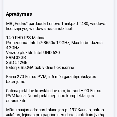
512GB
SSD,
Aprašymas
Abi
baterijos
MB „Eridas” parduoda Lenovo Thinkpad T480, windows
blogas
licenzija yra, windows nesuinstaliuoti
14.0 FHD IPS Matinis
Procesorius Intel i7-8650u 1.9GHz, Max turbo dažnis
4.2GHz
Vaizdo plokštė Intel UHD 620
RAM 32GB
SSD 512GB
Baterija BLOGA tiek vidinė tiek išorinė
Kaina 270 Eur su PVM, ir 6 mėn garantija, išskyrus
baterijoms
Galima pirkti be kroviklio, be ram, be ssd – 90 Eur su
PVM kaina. Norint pirkti nepilnos komplektacijos
susisiekite
Mūsų naujas adresas Islandijos pl 197 Kaunas, antras
aukštas, įėjimas pro pagrindines duris laipteliais įviršų