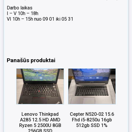
Darbo laikas
I – V 10h – 18h
VI 10h – 15h nuo 09 01 iki 05 31
Panašūs produktai
Lenovo Thinkpad
Cepter N520-02 15.6
A285 12.5 HD AMD
Fhd i5-8250u 16gb
Ryzen 5 2500U 8GB
512gb SSD 1%
256GB SSD