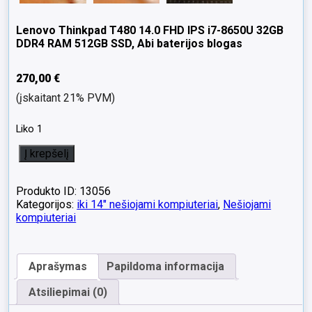
Lenovo Thinkpad T480 14.0 FHD IPS i7-8650U 32GB
DDR4 RAM 512GB SSD, Abi baterijos blogas
270,00
€
(įskaitant 21% PVM)
Liko 1
produkto
Į krepšelį
kiekis:
Lenovo
Thinkpad
Produkto ID: 13056
T480
Kategorijos:
iki 14" nešiojami kompiuteriai
,
Nešiojami
14.0
kompiuteriai
FHD
IPS
i7-
Aprašymas
Papildoma informacija
8650U
32GB
Atsiliepimai (0)
DDR4
RAM