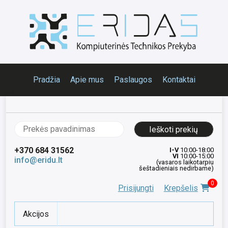
Pradžia
Apie mus
Paslaugos
Kontaktai
Ieškoti:
+370 684 31562
I-V
10:00-18:00
VI
10:00-15:00
info@eridu.lt
(vasaros laikotarpiu
šeštadieniais nedirbame)
0
Prisijungti
Krepšelis
Akcijos