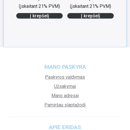
(įskaitant 21% PVM)
(įskaitant 21% PVM)
Į krepšelį
Į krepšelį
MANO PASKYRA
Paskyros valdymas
Užsakymai
Mano adresai
Pamiršau slaptažodį
APIE ERIDAS