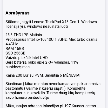
Aprašymas
Siūlome įsigyti
Lenovo ThinkPad X13 Gen 1
Windows
licenzija yra, windows nesuinstaliuoti
13.3 FHD IPS Matinis
Procesorius Intel
i5-10310U
1.7GHz, Max turbo dažnis
4.4GHz
RAM 16GB
SSD 256GB
Vaizdo plokštė Intel UHD
Gera baterija, laiko apie 2-3+ valandas, 11%
susidėvėjimas
Kaina 200 Eur su PVM, Garantija 6 MĖNESIAI
Siuntimas į kitus miestus nemokamas venipak ar omniva
paštomatu ( Galime ir kujeriu siųsti ). Komplekte
kompiuteris ir įkroviklis. Turime daug kitų kompiuterių
savo fizinėje parduotuvėje
Mūsų naujas adresas Islandijos pl 197 Kaunas, antras