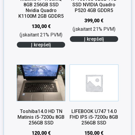
8GB 256GB SSD
SSD NVIDIA Quadro
Nvidia Quadro
P520 4GB GDDR5
K1100M 2GB GDDR5
399,00
€
130,00
€
(įskaitant 21% PVM)
(įskaitant 21% PVM)
Į krepšelį
Į krepšelį
Toshiba14.0 HD TN
LIFEBOOK U747 14.0
Matinis i5-7200u 8GB
FHD IPS i5-7200u 8GB
256GB SSD
256GB SSD
120,00
€
150,00
€