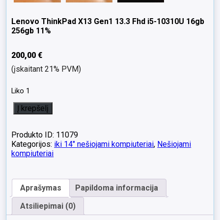
Lenovo ThinkPad X13 Gen1 13.3 Fhd i5-10310U 16gb
256gb 11%
200,00
€
(įskaitant 21% PVM)
Liko 1
produkto
Į krepšelį
kiekis:
Lenovo
ThinkPad
Produkto ID: 11079
X13
Kategorijos:
iki 14" nešiojami kompiuteriai
,
Nešiojami
Gen1
kompiuteriai
13.3
Fhd
i5-
Aprašymas
Papildoma informacija
10310U
16gb
Atsiliepimai (0)
256gb
11%