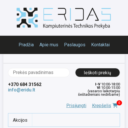
Pradžia
Apie mus
Paslaugos
Kontaktai
Ieškoti:
+370 684 31562
I-V
10:00-18:00
VI
10:00-15:00
info@eridu.lt
(vasaros laikotarpiu
šeštadieniais nedirbame)
0
Prisijungti
Krepšelis
Akcijos