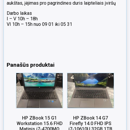
aukštas, įėjimas pro pagrindines duris laipteliais įviršų
Darbo laikas
I – V 10h – 18h
VI 10h – 15h nuo 09 01 iki 05 31
Panašūs produktai
HP ZBook 15 G1
HP ZBook 14 G7
Workstation 15.6 FHD
Firefly 14.0 FHD IPS
Matinis i7-4700MQ
i7-10610U 32GB 1TB