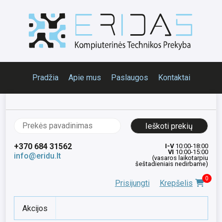
Pradžia
Apie mus
Paslaugos
Kontaktai
Ieškoti:
+370 684 31562
I-V
10:00-18:00
VI
10:00-15:00
info@eridu.lt
(vasaros laikotarpiu
šeštadieniais nedirbame)
0
Prisijungti
Krepšelis
Akcijos