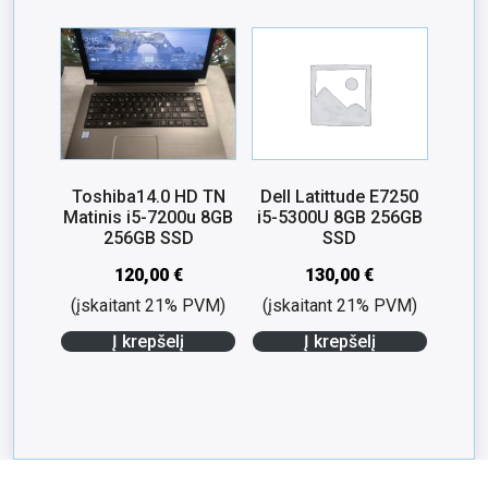
Toshiba14.0 HD TN
Dell Latittude E7250
Matinis i5-7200u 8GB
i5-5300U 8GB 256GB
256GB SSD
SSD
120,00
€
130,00
€
(įskaitant 21% PVM)
(įskaitant 21% PVM)
Į krepšelį
Į krepšelį