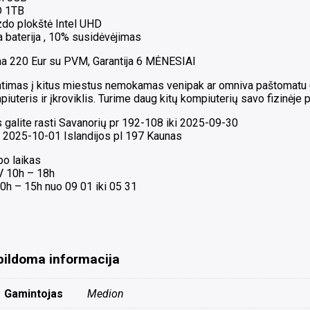
 1TB
zdo plokštė Intel UHD
 baterija , 10% susidėvėjimas
na 220 Eur su PVM, Garantija 6 MĖNESIAI
timas į kitus miestus nemokamas venipak ar omniva paštomatu ( G
iuteris ir įkroviklis. Turime daug kitų kompiuterių savo fizinėje 
 galite rasti Savanorių pr 192-108 iki 2025-09-30
 2025-10-01 Islandijos pl 197 Kaunas
bo laikas
 V 10h – 18h
0h – 15h nuo 09 01 iki 05 31
pildoma informacija
Gamintojas
Medion