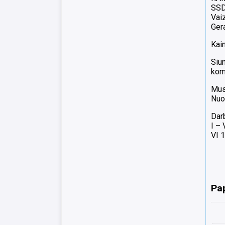
SSD
Vai
Gera
Kai
Siun
komp
Mus
Nuo
Dar
I –
VI 1
Pa