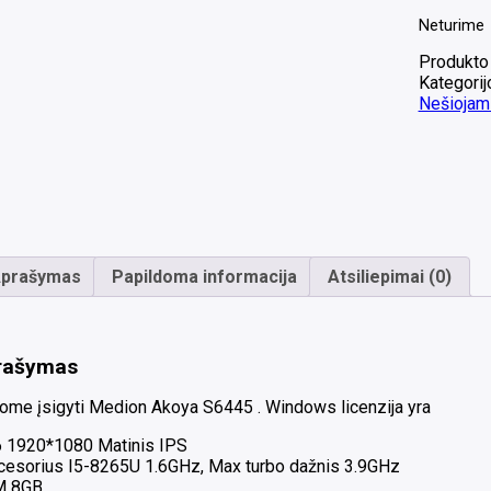
Neturime
Produkto
Kategorij
Nešiojami
prašymas
Papildoma informacija
Atsiliepimai (0)
rašymas
lome įsigyti Medion Akoya S6445 . Windows licenzija yra
6 1920*1080 Matinis IPS
cesorius I5-8265U 1.6GHz, Max turbo dažnis 3.9GHz
M 8GB