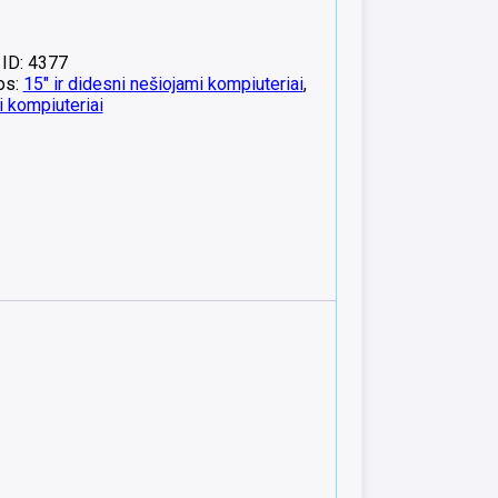
 ID: 4377
os:
15" ir didesni nešiojami kompiuteriai
,
 kompiuteriai