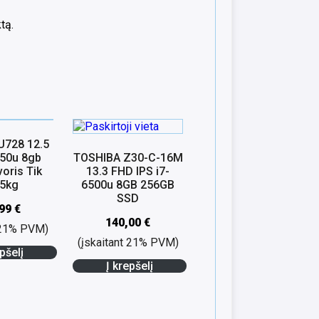
tą.
U728 12.5
250u 8gb
TOSHIBA Z30-C-16M
oris Tik
13.3 FHD IPS i7-
05kg
6500u 8GB 256GB
SSD
,99
€
140,00
€
t 21% PVM)
(įskaitant 21% PVM)
pšelį
Į krepšelį