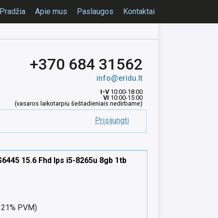
Pradžia
Apie mus
Paslaugos
Kontaktai
+370 684 31562
info@eridu.lt
I-V
10:00-18:00
VI
10:00-15:00
(vasaros laikotarpiu šeštadieniais nedirbame)
Prisijungti
6445 15.6 Fhd Ips i5-8265u 8gb 1tb
nt 21% PVM)