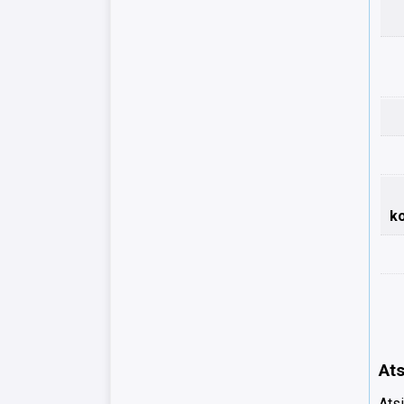
k
Ats
Atsi