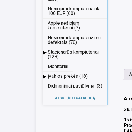
Nešiojami kompiuteriai iki
100 EUR (60)
Apple nešiojami
kompiuteriai (7)
Nešiojami kompiuteriai su
defektais (78)
▸
Stacionarūs kompiuteriai
(128)
Monitoriai
A
▸
Įvairios prekės (18)
Didmeniniai pasiūlymai (3)
Ap
ATSISIŲSTI KATALOGĄ
Siū
15.
Pro
RA