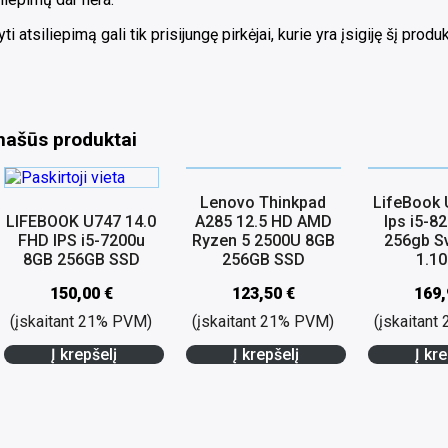
ti atsiliepimą gali tik prisijungę pirkėjai, kurie yra įsigiję šį produk
našūs produktai
Lenovo Thinkpad
LifeBook 
LIFEBOOK U747 14.0
A285 12.5 HD AMD
Ips i5-8
FHD IPS i5-7200u
Ryzen 5 2500U 8GB
256gb Sv
8GB 256GB SSD
256GB SSD
1.1
150,00
€
123,50
€
169
(įskaitant 21% PVM)
(įskaitant 21% PVM)
(įskaitan
Į krepšelį
Į krepšelį
Į kre