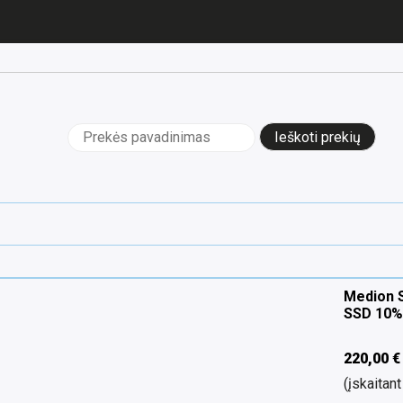
Ieškoti:
Medion S
SSD 10%
220,00
€
(įskaita