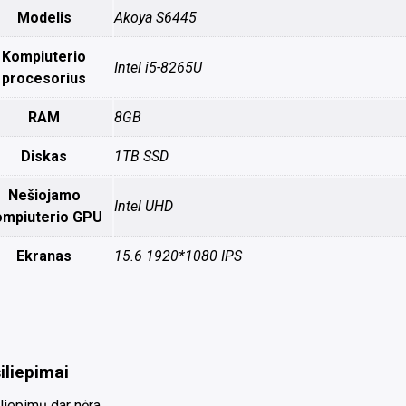
Modelis
Akoya S6445
Kompiuterio
Intel i5-8265U
procesorius
RAM
8GB
Diskas
1TB SSD
Nešiojamo
Intel UHD
ompiuterio GPU
Ekranas
15.6 1920*1080 IPS
iliepimai
liepimų dar nėra.