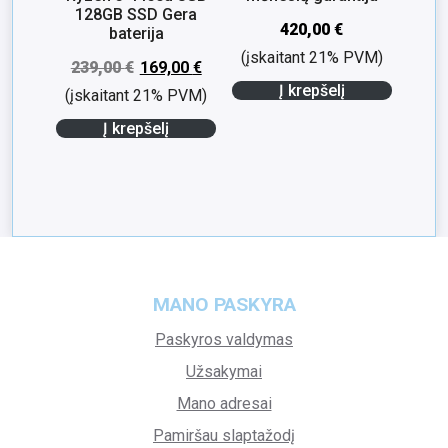
128GB SSD Gera
420,00
€
baterija
(įskaitant 21% PVM)
239,00
€
169,00
€
Į krepšelį
(įskaitant 21% PVM)
Į krepšelį
MANO PASKYRA
Paskyros valdymas
Užsakymai
Mano adresai
Pamiršau slaptažodį