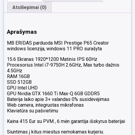
Atsiliepimai (0)
Aprašymas
MB ERIDAS parduoda MSI Prestige P65 Creator
windows licenzija, windows 11 PRO surašyta
15.6 Ekranas 1920*1200 Matinis IPS 60Hz
Procesorius Intel i7-9750H 2.6GHz, Max turbo dažnis
4.5GHz
RAM 16GB
SSD 512GB
GPU Intel UHD
GPU Nvidia GTX 1660 Ti Max-Q 6GB GDDR5
Baterija laiko apie 3+ valandas 0% susidėvėjimas
Web camera, integruotas mikrafonas
Klaviatūra su pašvietimu
Kaina 415 Eur su PVM , 6 mėn garantija išskyrus baterijai
Siuntimas į kitus miestus nemokamas kurjeriu.