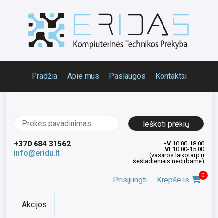
Pradžia
Apie mus
Paslaugos
Kontaktai
Ieškoti:
+370 684 31562
I-V
10:00-18:00
VI
10:00-15:00
info@eridu.lt
(vasaros laikotarpiu
šeštadieniais nedirbame)
0
Prisijungti
Krepšelis
Akcijos