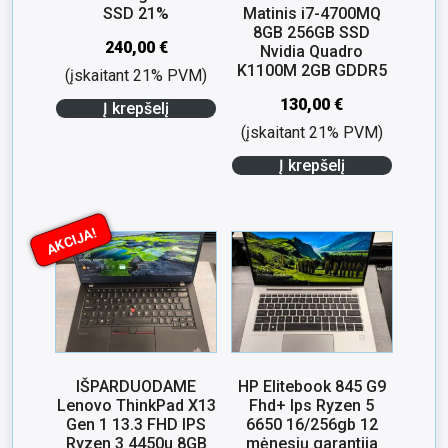
SSD 21%
Matinis i7-4700MQ
8GB 256GB SSD
240,00
€
Nvidia Quadro
K1100M 2GB GDDR5
(įskaitant 21% PVM)
130,00
€
Į krepšelį
(įskaitant 21% PVM)
Į krepšelį
AKCIJA!
IŠPARDUODAME
HP Elitebook 845 G9
Lenovo ThinkPad X13
Fhd+ Ips Ryzen 5
Gen 1 13.3 FHD IPS
6650 16/256gb 12
Ryzen 3 4450u 8GB
mėnesių garantija