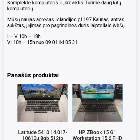
Komplekte kompiuteris ir įkroviklis. Turime daug kitų
kompiuterių
Mūsų naujas adresas Islandijos pl 197 Kaunas, antras
aukštas, įėjimas pro pagrindines duris laipteliais įviršų
I – V 10h – 18h
VI 10h – 15h nuo 09 01 iki 05 31
Panašūs produktai
Latitude 5410 14.0 i7-
HP ZBook 15 G1
10610u 8gb 512tb
Workstation 15.6 FHD