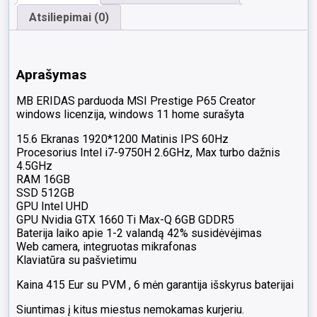
Atsiliepimai (0)
Aprašymas
MB ERIDAS parduoda MSI Prestige P65 Creator
windows licenzija, windows 11 home surašyta
15.6 Ekranas 1920*1200 Matinis IPS 60Hz
Procesorius Intel i7-9750H 2.6GHz, Max turbo dažnis
4.5GHz
RAM 16GB
SSD 512GB
GPU Intel UHD
GPU Nvidia GTX 1660 Ti Max-Q 6GB GDDR5
Baterija laiko apie 1-2 valandą 42% susidėvėjimas
Web camera, integruotas mikrafonas
Klaviatūra su pašvietimu
Kaina 415 Eur su PVM , 6 mėn garantija išskyrus baterijai
Siuntimas į kitus miestus nemokamas kurjeriu.