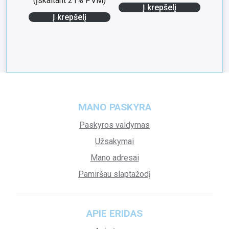
(įskaitant 21% PVM)
Į krepšelį
Į krepšelį
MANO PASKYRA
Paskyros valdymas
Užsakymai
Mano adresai
Pamiršau slaptažodį
APIE ERIDAS