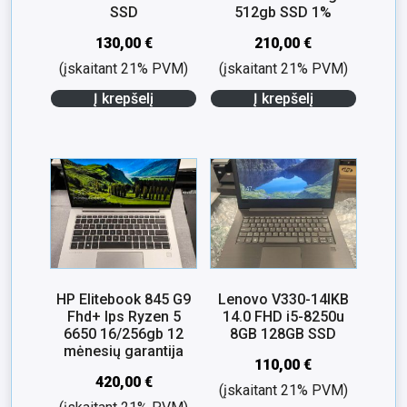
SSD
512gb SSD 1%
130,00
€
210,00
€
(įskaitant 21% PVM)
(įskaitant 21% PVM)
Į krepšelį
Į krepšelį
HP Elitebook 845 G9
Lenovo V330-14IKB
Fhd+ Ips Ryzen 5
14.0 FHD i5-8250u
6650 16/256gb 12
8GB 128GB SSD
mėnesių garantija
110,00
€
420,00
€
(įskaitant 21% PVM)