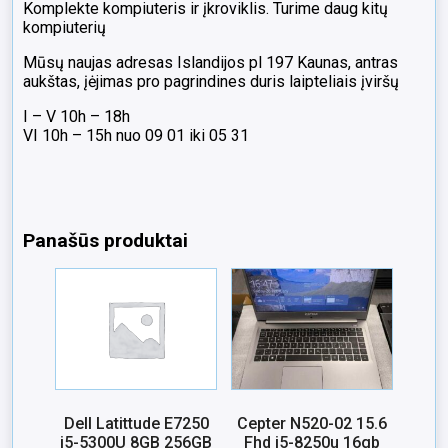
Komplekte kompiuteris ir įkroviklis. Turime daug kitų
kompiuterių
Mūsų naujas adresas Islandijos pl 197 Kaunas, antras
aukštas, įėjimas pro pagrindines duris laipteliais įviršų
I – V 10h – 18h
VI 10h – 15h nuo 09 01 iki 05 31
Panašūs produktai
Dell Latittude E7250
Cepter N520-02 15.6
i5-5300U 8GB 256GB
Fhd i5-8250u 16gb