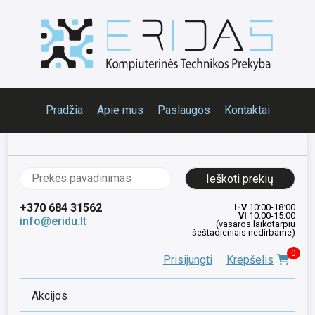
Pradžia
Apie mus
Paslaugos
Kontaktai
Ieškoti:
+370 684 31562
I-V
10:00-18:00
VI
10:00-15:00
info@eridu.lt
(vasaros laikotarpiu
šeštadieniais nedirbame)
0
Prisijungti
Krepšelis
Akcijos