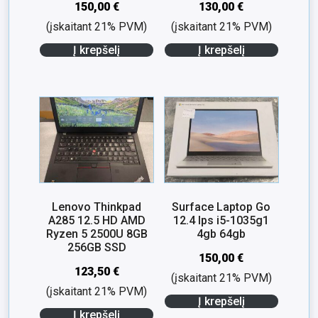
150,00
€
130,00
€
(įskaitant 21% PVM)
(įskaitant 21% PVM)
Į krepšelį
Į krepšelį
Lenovo Thinkpad
Surface Laptop Go
A285 12.5 HD AMD
12.4 Ips i5-1035g1
Ryzen 5 2500U 8GB
4gb 64gb
256GB SSD
150,00
€
123,50
€
(įskaitant 21% PVM)
(įskaitant 21% PVM)
Į krepšelį
Į krepšelį