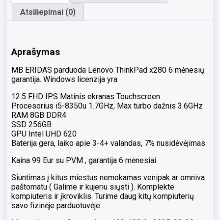
Atsiliepimai (0)
Aprašymas
MB ERIDAS parduoda Lenovo ThinkPad x280 6 mėnesių
garantija. Windows licenzija yra
12.5 FHD IPS Matinis ekranas Touchscreen
Procesorius i5-8350u 1.7GHz, Max turbo dažnis 3.6GHz
RAM 8GB DDR4
SSD 256GB
GPU Intel UHD 620
Baterija gera, laiko apie 3-4+ valandas, 7% nusidėvėjimas
Kaina 99 Eur su PVM , garantija 6 mėnesiai
Siuntimas į kitus miestus nemokamas venipak ar omniva
paštomatu ( Galime ir kujeriu siųsti ). Komplekte
kompiuteris ir įkroviklis. Turime daug kitų kompiuterių
savo fizinėje parduotuvėje