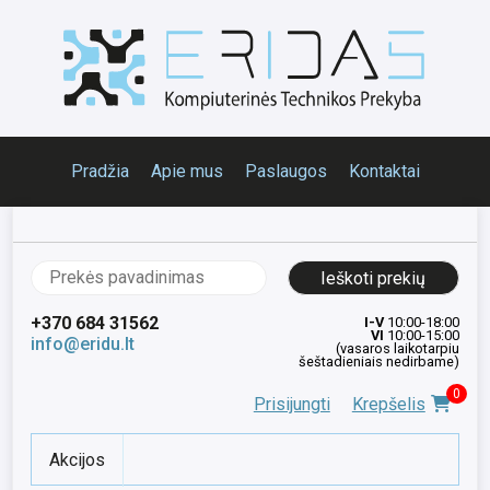
Pradžia
Apie mus
Paslaugos
Kontaktai
Ieškoti:
+370 684 31562
I-V
10:00-18:00
VI
10:00-15:00
info@eridu.lt
(vasaros laikotarpiu
šeštadieniais nedirbame)
0
Prisijungti
Krepšelis
Akcijos