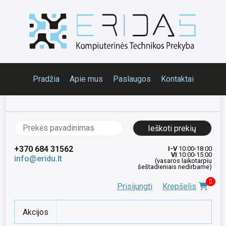
Pradžia
Apie mus
Paslaugos
Kontaktai
Ieškoti:
+370 684 31562
I-V
10:00-18:00
VI
10:00-15:00
info@eridu.lt
(vasaros laikotarpiu
šeštadieniais nedirbame)
0
Prisijungti
Krepšelis
Akcijos