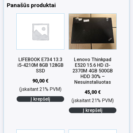
Panašūs produktai
LIFEBOOK E734 13.3
Lenovo Thinkpad
i5-4210M 8GB 128GB
E520 15.6 HD i3-
SSD
2370M 4GB 500GB
HDD 30% –
90,00
€
Nesuinstaliuotas
(įskaitant 21% PVM)
45,00
€
Į krepšelį
(įskaitant 21% PVM)
Į krepšelį