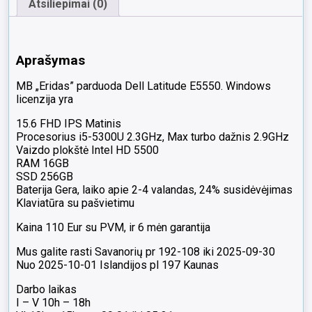
Atsiliepimai (0)
Aprašymas
MB „Eridas” parduoda Dell Latitude E5550. Windows
licenzija yra
15.6 FHD IPS Matinis
Procesorius i5-5300U 2.3GHz, Max turbo dažnis 2.9GHz
Vaizdo plokštė Intel HD 5500
RAM 16GB
SSD 256GB
Baterija Gera, laiko apie 2-4 valandas, 24% susidėvėjimas
Klaviatūra su pašvietimu
Kaina 110 Eur su PVM, ir 6 mėn garantija
Mus galite rasti Savanorių pr 192-108 iki 2025-09-30
Nuo 2025-10-01 Islandijos pl 197 Kaunas
Darbo laikas
I – V 10h – 18h