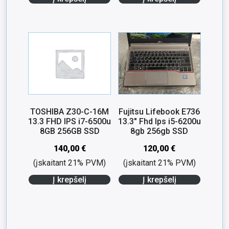
TOSHIBA Z30-C-16M
Fujitsu Lifebook E736
13.3 FHD IPS i7-6500u
13.3″ Fhd Ips i5-6200u
8GB 256GB SSD
8gb 256gb SSD
140,00
€
120,00
€
(įskaitant 21% PVM)
(įskaitant 21% PVM)
Į krepšelį
Į krepšelį