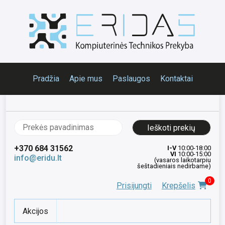
Pradžia
Apie mus
Paslaugos
Kontaktai
Ieškoti:
+370 684 31562
I-V
10:00-18:00
VI
10:00-15:00
info@eridu.lt
(vasaros laikotarpiu
šeštadieniais nedirbame)
0
Prisijungti
Krepšelis
Akcijos