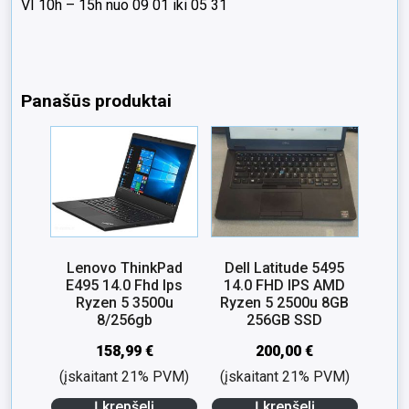
VI 10h – 15h nuo 09 01 iki 05 31
Panašūs produktai
Lenovo ThinkPad
Dell Latitude 5495
E495 14.0 Fhd Ips
14.0 FHD IPS AMD
Ryzen 5 3500u
Ryzen 5 2500u 8GB
8/256gb
256GB SSD
158,99
€
200,00
€
(įskaitant 21% PVM)
(įskaitant 21% PVM)
Į krepšelį
Į krepšelį