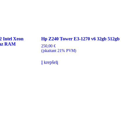
 Intel Xeon
Hp Z240 Tower E3-1270 v6 32gb 512gb
mhz RAM
250,00
€
(įskaitant 21% PVM)
Į krepšelį