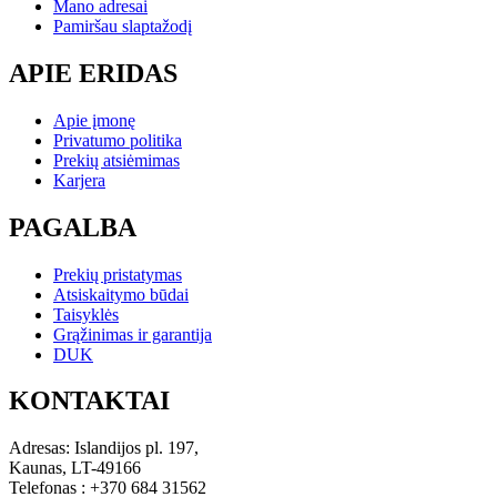
Mano adresai
Pamiršau slaptažodį
APIE ERIDAS
Apie įmonę
Privatumo politika
Prekių atsiėmimas
Karjera
PAGALBA
Prekių pristatymas
Atsiskaitymo būdai
Taisyklės
Grąžinimas ir garantija
DUK
KONTAKTAI
Adresas: Islandijos pl. 197,
Kaunas, LT-49166
Telefonas : +370 684 31562