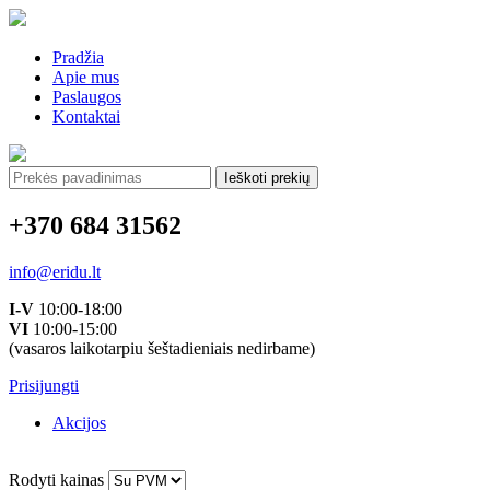
Pradžia
Apie mus
Paslaugos
Kontaktai
Ieškoti:
+370 684 31562
info@eridu.lt
I-V
10:00-18:00
VI
10:00-15:00
(vasaros laikotarpiu šeštadieniais nedirbame)
Prisijungti
Akcijos
Rodyti kainas