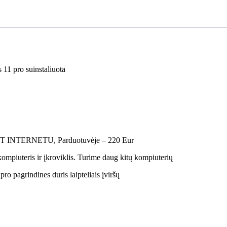
11 pro suinstaliuota
T INTERNETU, Parduotuvėje – 220 Eur
piuteris ir įkroviklis. Turime daug kitų kompiuterių
ro pagrindines duris laipteliais įviršų