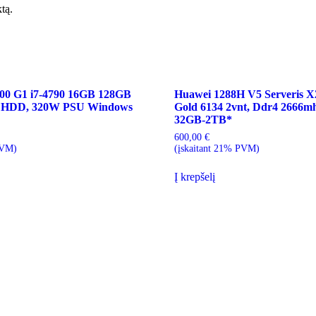
ktą.
00 G1 i7-4790 16GB 128GB
Huawei 1288H V5 Serveris X2
 HDD, 320W PSU Windows
Gold 6134 2vnt, Ddr4 2666
32GB-2TB*
600,00
€
PVM)
(įskaitant 21% PVM)
Į krepšelį