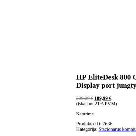
HP EliteDesk 800 
Display port jungt
220,00
€
189,99
€
(įskaitant 21% PVM)
Neturime
Produkto ID: 7636
Kategorija:
Stacionarūs kompiu