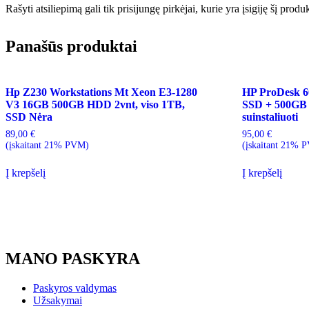
Rašyti atsiliepimą gali tik prisijungę pirkėjai, kurie yra įsigiję šį produ
Panašūs produktai
Hp Z230 Workstations Mt Xeon E3-1280
HP ProDesk 6
V3 16GB 500GB HDD 2vnt, viso 1TB,
SSD + 500GB
SSD Nėra
suinstaliuoti
89,00
€
95,00
€
(įskaitant 21% PVM)
(įskaitant 21% 
Į krepšelį
Į krepšelį
MANO PASKYRA
Paskyros valdymas
Užsakymai