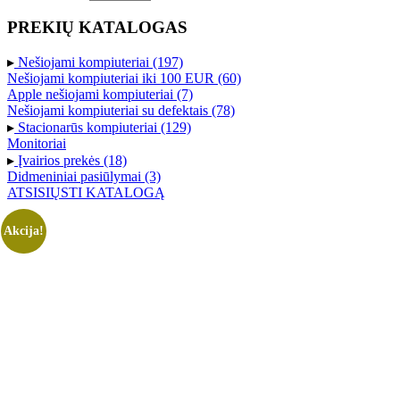
PREKIŲ KATALOGAS
▸
Nešiojami kompiuteriai (197)
Nešiojami kompiuteriai iki 100 EUR (60)
Apple nešiojami kompiuteriai (7)
Nešiojami kompiuteriai su defektais (78)
▸
Stacionarūs kompiuteriai (129)
Monitoriai
▸
Įvairios prekės (18)
Didmeniniai pasiūlymai (3)
ATSISIŲSTI KATALOGĄ
Akcija!