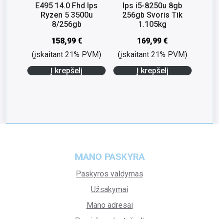
E495 14.0 Fhd Ips
Ips i5-8250u 8gb
Ryzen 5 3500u
256gb Svoris Tik
8/256gb
1.105kg
158,99
€
169,99
€
(įskaitant 21% PVM)
(įskaitant 21% PVM)
Į krepšelį
Į krepšelį
MANO PASKYRA
Paskyros valdymas
Užsakymai
Mano adresai