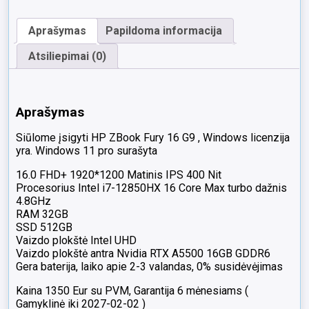
16.0
FHD+
Aprašymas
Papildoma informacija
IPS
400
Atsiliepimai (0)
Nit
Intel
i7-
12850HX
Aprašymas
32GB
512GB
Siūlome įsigyti HP ZBook Fury 16 G9 , Windows licenzija
SSD
yra. Windows 11 pro surašyta
RTX
A55000
16.0 FHD+ 1920*1200 Matinis IPS 400 Nit
16GB
Procesorius Intel i7-12850HX 16 Core Max turbo dažnis
0%
4.8GHz
RAM 32GB
SSD 512GB
Vaizdo plokštė Intel UHD
Vaizdo plokštė antra Nvidia RTX A5500 16GB GDDR6
Gera baterija, laiko apie 2-3 valandas, 0% susidėvėjimas
Kaina 1350 Eur su PVM, Garantija 6 mėnesiams (
Gamyklinė iki 2027-02-02 )