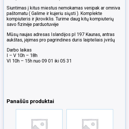
Siuntimas į kitus miestus nemokamas venipak ar omniva
paštomatu ( Galime ir kujeriu siųsti ). Komplekte
kompiuteris ir įkroviklis. Turime daug kitų kompiuterių
savo fizinėje parduotuvėje
Mūsų naujas adresas Islandijos pl 197 Kaunas, antras
aukštas, įėjimas pro pagrindines duris laipteliais įviršų
Darbo laikas
I – V 10h – 18h
VI 10h – 15h nuo 09 01 iki 05 31
Panašūs produktai