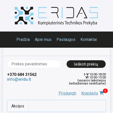
Pradžia
Apie mus
Paslaugos
Kontaktai
Ieškoti:
+370 684 31562
I-V
10:00-18:00
VI
10:00-15:00
info@eridu.lt
(vasaros laikotarpiu
šeštadieniais nedirbame)
0
Prisijungti
Krepšelis
Akcijos