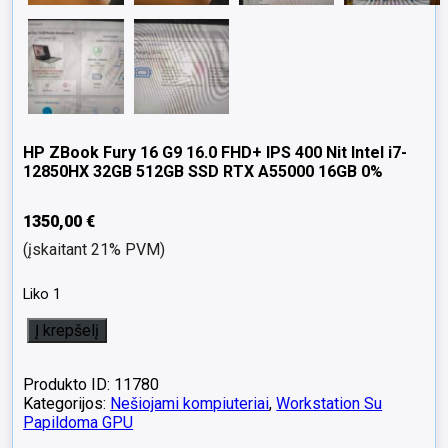
HP ZBook Fury 16 G9 16.0 FHD+ IPS 400 Nit Intel i7-
12850HX 32GB 512GB SSD RTX A55000 16GB 0%
1350,00
€
(įskaitant 21% PVM)
Liko 1
produkto
Į krepšelį
kiekis:
HP
ZBook
Produkto ID: 11780
Fury
Kategorijos:
Nešiojami kompiuteriai
,
Workstation Su
16
Papildoma GPU
G9