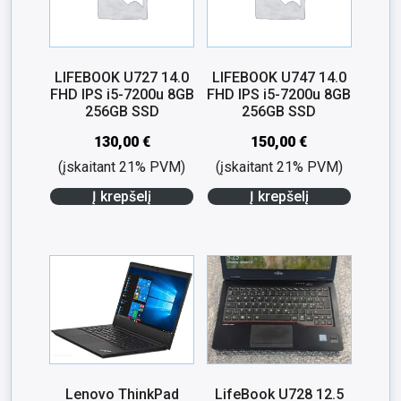
LIFEBOOK U727 14.0
LIFEBOOK U747 14.0
FHD IPS i5-7200u 8GB
FHD IPS i5-7200u 8GB
256GB SSD
256GB SSD
130,00
€
150,00
€
(įskaitant 21% PVM)
(įskaitant 21% PVM)
Į krepšelį
Į krepšelį
Lenovo ThinkPad
LifeBook U728 12.5