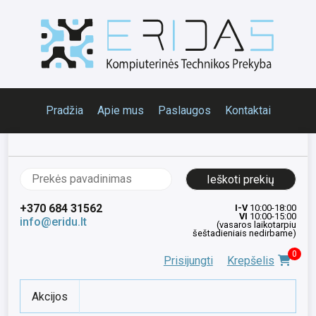
Pradžia
Apie mus
Paslaugos
Kontaktai
Ieškoti:
+370 684 31562
I-V
10:00-18:00
VI
10:00-15:00
info@eridu.lt
(vasaros laikotarpiu
šeštadieniais nedirbame)
0
Prisijungti
Krepšelis
Akcijos