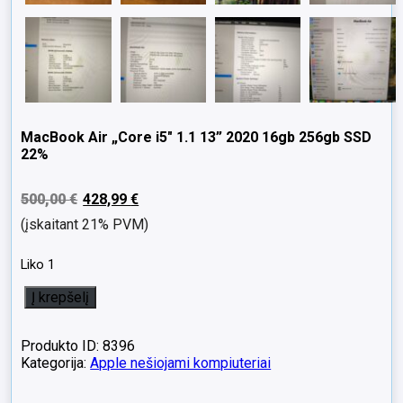
MacBook Air „Core i5″ 1.1 13” 2020 16gb 256gb SSD
22%
500,00
€
428,99
€
(įskaitant 21% PVM)
Liko 1
produkto
Į krepšelį
kiekis:
MacBook
Air
Produkto ID: 8396
"Core
Kategorija:
Apple nešiojami kompiuteriai
i5"
1.1