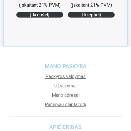
(įskaitant 21% PVM)
(įskaitant 21% PVM)
Į krepšelį
Į krepšelį
MANO PASKYRA
Paskyros valdymas
Užsakymai
Mano adresai
Pamiršau slaptažodį
APIE ERIDAS