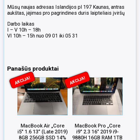
Mūsų naujas adresas Islandijos pl 197 Kaunas, antras
aukštas, įėjimas pro pagrindines duris laipteliais įviršų
Darbo laikas
I – V 10h – 18h
VI 10h – 15h nuo 09 01 iki 05 31
Panašūs produktai
AKCIJA!
AKCIJA!
MacBook Air „Core
MacBook Pro „Core
i5″ 1.6 13” (Late 2019)
i9″ 2.3 16” 2019 i9-
8GB 256GB SSD 14%
9880H 16GB RAM 1TB