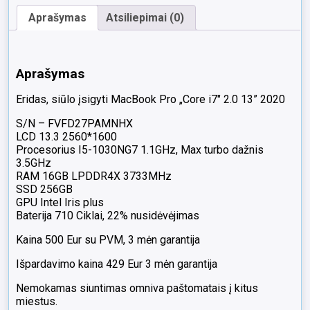
13"
Aprašymas
Atsiliepimai (0)
2020
16gb
256gb
SSD
Aprašymas
22%
Eridas, siūlo įsigyti MacBook Pro „Core i7″ 2.0 13” 2020
S/N – FVFD27PAMNHX
LCD 13.3 2560*1600
Procesorius I5-1030NG7 1.1GHz, Max turbo dažnis
3.5GHz
RAM 16GB LPDDR4X 3733MHz
SSD 256GB
GPU Intel Iris plus
Baterija 710 Ciklai, 22% nusidėvėjimas
Kaina 500 Eur su PVM, 3 mėn garantija
Išpardavimo kaina 429 Eur 3 mėn garantija
Nemokamas siuntimas omniva paštomatais į kitus
miestus.