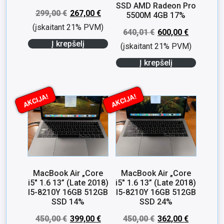
SSD AMD Radeon Pro
299,00
€
267,00
€
5500M 4GB 17%
(įskaitant 21% PVM)
640,01
€
600,00
€
Į krepšelį
(įskaitant 21% PVM)
Į krepšelį
AKCIJA!
AKCIJA!
MacBook Air „Core
MacBook Air „Core
i5″ 1.6 13” (Late 2018)
i5″ 1.6 13” (Late 2018)
I5-8210Y 16GB 512GB
I5-8210Y 16GB 512GB
SSD 14%
SSD 24%
450,00
€
399,00
€
450,00
€
362,00
€